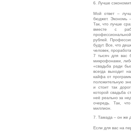
6. Лучше сэкономит
Мой ответ – лучш
бюджет. Экономь –
Так, что лучше ср
вместе с раб
профессиональной 
рублей. Професси
будут. Все, что де
человек, проработа
7 тысяч для вас 
микрофонами, либо
«свадьба ради бы
всегда выходит н
кайфа от программ
положительную эне
и стоит так доро
которой свадьба с
неё реально за нед
очередь. Так, ч
миллион.
7. Тамада – он же 
Если для вас на пе