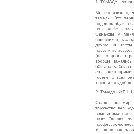
1. ТАМАДА – залог
Многие считают, 
тамады. Это перв
пядей во лбу», а с
на свадьбе зависи
Однажды у меня 
чиновников, моло
другие, ни треть
первым не позволя
(на танцполе втр
вообще зажались 
обстановка была в 
еще один пример
гостей то всех ра
тесно и не удобно.
2. Тамада «ЖЕНЩ
Старо – как мир.
торжество вел му
воспринимается, о
ниже. Однако, ес
профессионально, т
У профессиональн