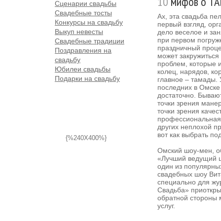
10
мифов о Т
Сценарии свадьбы
Свадебные тосты
Ах, эта свадьба пе
Конкурсы на свадьбу
первый взгляд, орг
Выкуп невесты
дело веселое и зан
при первом погруже
Свадебные традиции
праздничный проце
Поздравления на
может закружиться 
свадьбу
проблем, которые и
Юбилеи свадьбы
колец, нарядов, к
Подарки на свадьбу
главное – тамады. У
последних в Омске
достаточно. Бывают
точки зрения манер
точки зрения качес
профессиональная 
других неплохой пр
вот как выбрать п
{%240X400%}
Омский шоу-мен, о
«Лучший ведущий 
один из популярны
свадебных шоу Вит
специально для ж
Свадьба» приоткры
обратной стороны 
услуг.