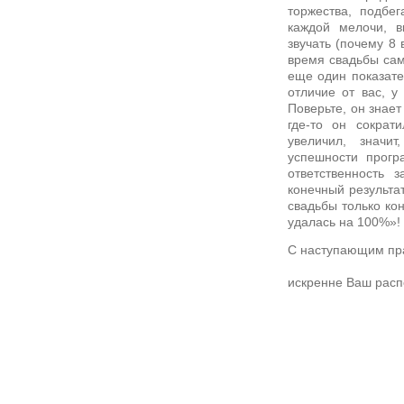
торжества, подбе
каждой мелочи, в
звучать (почему 8 
время свадьбы сам
еще один показате
отличие от вас, у
Поверьте, он знает
где-то он сократ
увеличил, значи
успешности прогр
ответственность з
конечный результа
свадьбы только ко
удалась на 100%»!
С наступающим пра
искренне Ваш расп