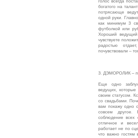
голос всегда пост
богатого на талан
потрясающе веду
одной руки. Главн
как минимум 3 св
футболкой или руб
Хороший ведущий 
чувствуете положит
радостью отдае
почувствовали – то
3. ДЭМОРОЛИК – п
Еще одно заблуж
ведущих, которые
своим статусом. Кс
со свадьбами. Поч
вам покажу одно 
совсем другое. 
соблюдение всех 
отличное и весе
работает не по сце
что важно гостям 