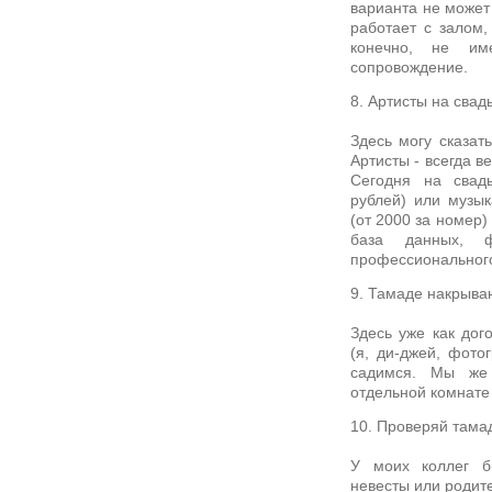
варианта не может
работает с залом,
конечно, не им
сопровождение.
8. Артисты на свад
Здесь могу сказат
Артисты - всегда 
Сегодня на свад
рублей) или музык
(от 2000 за номер)
база данных, 
профессиональног
9. Тамаде накрыва
Здесь уже как дог
(я, ди-джей, фото
садимся. Мы же 
отдельной комнате 
10. Проверяй тама
У моих коллег б
невесты или родит