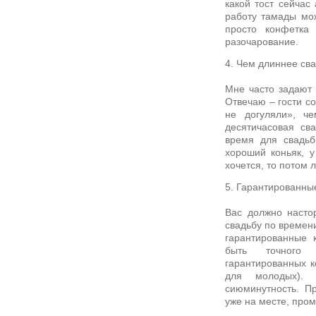
какой тост сейчас 
работу тамады мож
просто конфетка
разочарование.
4. Чем длиннее сва
Мне часто задают 
Отвечаю – гости со
не догуляли», ч
десятичасовая св
время для свадьб
хороший коньяк, у
хочется, то потом
5. Гарантированны
Вас должно насто
свадьбу по времени
гарантированные 
быть точного 
гарантированных к
для молодых). 
сиюминутность. Пр
уже на месте, пром