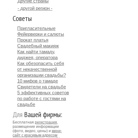
Другие страны
- другой регион -
Советы
Пригласительные
Фейерверки и салюты
Прокат платья
Свадебный макияж
Как найти тамаду,
диджея, оператора
Как обезопасить себя
от некачественной
организации свадьбы?
10 мифов о тамаде
Свидетели на свадьбе
5 эффективных советов
по работе с гостями на
свадьбе
Для
Вашей фирмы:
Бесплатная
регистрация
,
размещение информации
(фото, видео, цены) и
мини-
сайт с красивым адресом