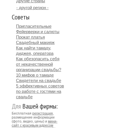
Другие страны
- другой регион -
Советы
Пригласительные
Фейерверки и салюты
Прокат платья
Свадебный макияж
Как найти тамаду,
диджея, оператора
Как обезопасить себя
от некачественной
организации свадьбы?
10 мифов о тамаде
Свидетели на свадьбе
5 эффективных советов
по работе с гостями на
свадьбе
Для
Вашей фирмы:
Бесплатная
регистрация
,
размещение информации
(фото, видео, цены) и
мини-
сайт с красивым адресом