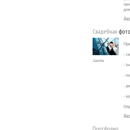
про
дом
Дал
Свадебная
фото
Пре
- с
Сандра
- l
- п
- д
- к
Обр
Дал
Портфолио