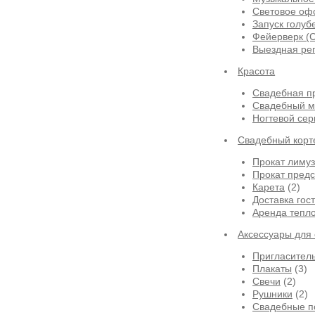
Световое оф
Запуск голуб
Фейерверк (
Выездная ре
Красота
Свадебная п
Свадебный м
Ногтевой сер
Свадебный корт
Прокат лиму
Прокат предс
Карета
(2)
Доставка гос
Аренда тепло
Аксессуары для
Пригласител
Плакаты
(3)
Свечи
(2)
Рушники
(2)
Свадебные п