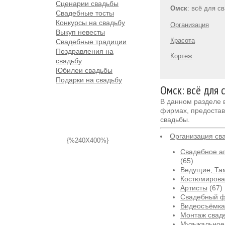
Сценарии свадьбы
Омск
: всё для с
Свадебные тосты
Конкурсы на свадьбу
Организация
Выкуп невесты
Красота
Свадебные традиции
Поздравления на
Кортеж
свадьбу
Юбилеи свадьбы
Подарки на свадьбу
Омск: всё для 
В данном разделе
фирмах, предостав
свадьбы.
Организация св
{%240X400%}
Свадебное аг
(65)
Ведущие, Та
Костюмирова
Артисты
(67)
Свадебный 
Видеосъёмка
Монтаж свад
Музыкальное