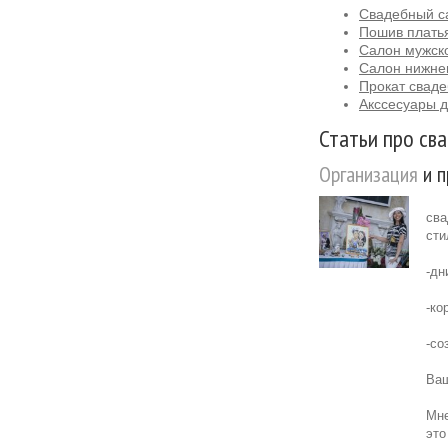
Свадебный са
Пошив платья
Салон мужск
Салон нижне
Прокат сваде
Акссесуары д
Статьи про сва
Организация
и п
сва
сти
-дн
-ко
-со
Ваш
Мне
это