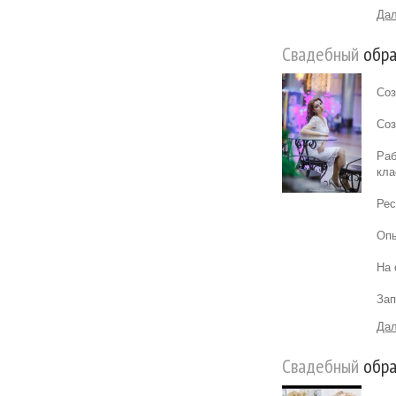
Дал
Свадебный
обра
Соз
Соз
Раб
кла
Рес
Опы
На 
Зап
Дал
Свадебный
обра