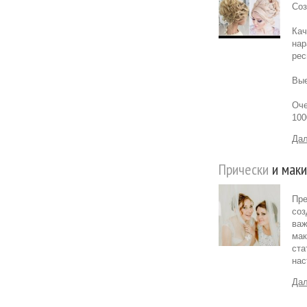
Соз
Кач
нар
рес
Вые
Оче
100
Дал
Прически
и маки
Пре
соз
важ
мак
ста
нас
Дал