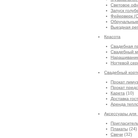
Световое оф
Запуск голуб
Фейерверк (
Обручальные
Выездная ре
Красота
Свадебная п
Свадебный м
Наращивание
Ногтевой сер
Свадебный корт
Прокат лиму
Прокат предс
Карета
(10)
Доставка гос
Аренда тепло
Аксессуары для
Пригласител
Плакаты
(24)
Свечи
(32)