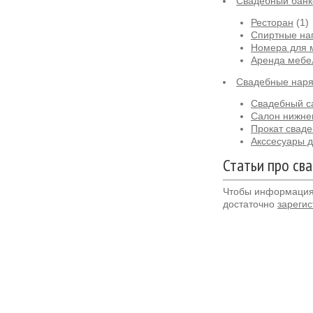
Свадебный банк
Ресторан
(1)
Спиртные на
Номера для 
Аренда мебе
Свадебные нар
Свадебный са
Салон нижне
Прокат сваде
Акссесуары д
Статьи про сва
Чтобы информация 
достаточно
зарегис