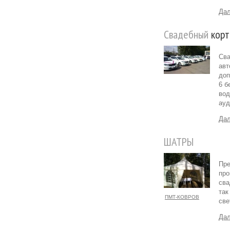
Дал
Свадебный
корт
Сва
авт
доп
6 б
вод
ауд
Дал
ШАТРЫ
Пре
про
сва
так
ПМТ-КОВРОВ
све
Дал