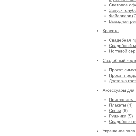
Световое оф
Запуск голуб
Фейерверк (
Выездная ре
Красота
Свадебная п
Свадебный м
Ногтевой сер
Свадебный корт
Прокат лиму
Прокат предс
Доставка гос
Аксессуары для
Пригласител
Плакаты
(4)
Свечи
(6)
Рушники
(5)
Свадебные п
Украшение зала