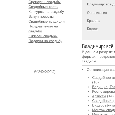
Сценарии свадьбы
Владимир
: всё 
Свадебные тосты
Конкурсы на свадьбу
Организация
Выкуп невесты
Красота
Свадебные традиции
Поздравления на
Кортеж
свадьбу
Юбилеи свадьбы
Подарки на свадьбу
Владимир: всё
В данном разделе
фирмах, предостав
свадьбы.
Организация св
{%240X400%}
Свадебное аг
(10)
Ведущие, Та
Костюмирова
Артисты
(14)
Свадебный 
Видеосъёмка
Монтаж свад
Музыкальное