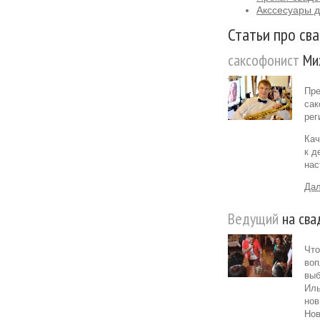
Акссесуары д
Статьи про сва
саксофонист
Мих
Пре
сак
рег
Кач
к д
нас
Дал
Ведущий
на сва
Что
воп
выб
Иль
нов
Нов