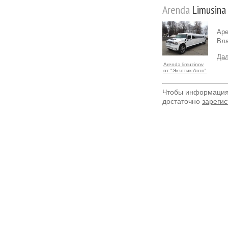
Arenda
Limusina
Аре
Вла
Дал
Arenda limuzinov
от "Экзотик Авто"
Чтобы информация 
достаточно
зарегис