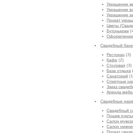
Украшение ж
Украшение в
Украшение а
Прокат укра
Цветы (Сваде
Бутоньерки
(
Оформление 
Свадебный банк
Ресторан
(3)
Кафе
(2)
Столовая
(3)
База отдыха
Санаторий
(1
Спиртные на
Заказ свадеб
Аренда мебе
Свадебные нар
Свадебный са
Пошив платья
Салон мужск
Салон нижне
Прокат сваде