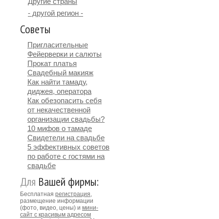
Другие страны
- другой регион -
Советы
Пригласительные
Фейерверки и салюты
Прокат платья
Свадебный макияж
Как найти тамаду,
диджея, оператора
Как обезопасить себя
от некачественной
организации свадьбы?
10 мифов о тамаде
Свидетели на свадьбе
5 эффективных советов
по работе с гостями на
свадьбе
Для
Вашей фирмы:
Бесплатная
регистрация
,
размещение информации
(фото, видео, цены) и
мини-
сайт с красивым адресом