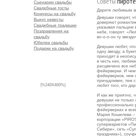
Советы
пироте
Сценарии свадьбы
Свадебные тосты
Дарите любимым з
Конкурсы на свадьбу
Девушки говорят, ч
Выкуп невесты
доверяют романтик
Свадебные традиции
указывая пальцем в
Поздравления на
небе, говорят: «Лю
свадьбу
во-о-о-он ту звездо
Юбилеи свадьбы
Девушки любят, чт
Подарки на свадьбу
одну звезду, а буке
приходят в неопису
в честь них, любим
расцвечено все не
фейерверки. И чем
фейерверков, чем 
причудливее, тем 
{%240X400%}
любят того, кто дар
И как же приятно, 
девушки не только 
профессионально 
фейерверках и все
Мария Кошелева –
корпорации «PIROS
супермаркетов «Пи
Сибири», сеть «Су
праздника»), соучр