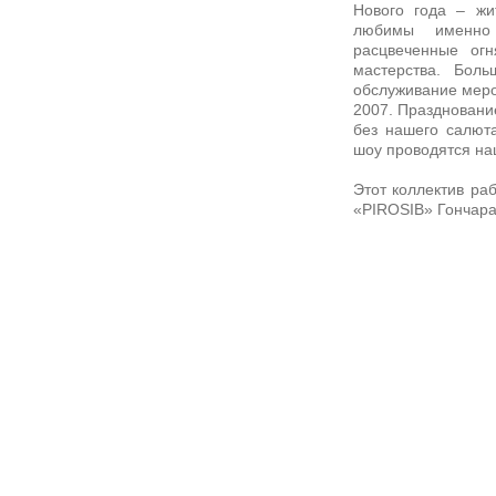
Нового года – жи
любимы именно 
расцвеченные огн
мастерства. Бол
обслуживание меро
2007. Праздновани
без нашего салюта
шоу проводятся на
Этот коллектив ра
«PIROSIB» Гончара