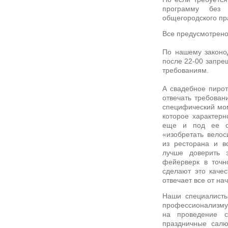
программу без 
общегородского пр
Все предусмотрен
По нашему законо
после 22-00 запре
требованиям.
А свадебное пирот
отвечать требован
специфический мом
которое характерн
еще и под ее ок
«изобретать вело
из ресторана и в
лучше доверить 
фейерверк в точн
сделают это качес
отвечает все от на
Наши специалисты
профессионализму
на проведение с
праздничные салю