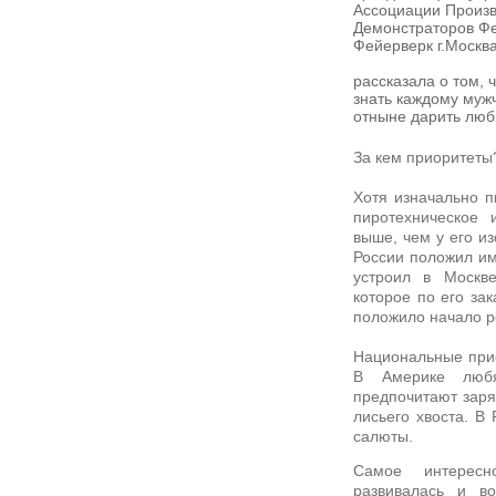
Ассоциации Произв
Демонстраторов Ф
Фейерверк г.Москва
рассказала о том, 
знать каждому муж
отныне дарить люб
За кем приоритеты
Хотя изначально п
пиротехническое 
выше, чем у его из
России положил им
устроил в Москв
которое по его зак
положило начало р
Национальные прис
В Америке люб
предпочитают заря
лисьего хвоста. В
салюты.
Самое интересн
развивалась и в