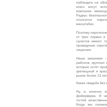
наблюдать на обла
класс могут исп
компании имеющи
Радиус безопасног
относится пиро
масштабах.
Поэтому пиротехнич
от трех первых в 
салютов имеют то
проведении пирот
лицензии.
Наши заказчики 
районов, крупных
которые хотят про
зрелищный и крас
рынке более 13 лет
Какая свадьба без
Ну, и, конечно ж
фейерверка. И ч
гостей качествен
Когда мы ознаком