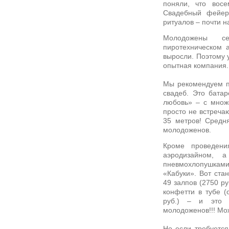
поняли, что вос
Свадебный фейер
ритуалов – почти 
Молодожены с
пиротехническом а
выросли. Поэтому 
опытная компания.
Мы рекомендуем п
свадеб. Это бата
любовь» – с множ
просто не встречаю
35 метров! Средн
молодоженов.
Кроме проведени
аэродизайном, а
пневмохлопушкам
«Кабуки». Вот ста
49 залпов (2750 ру
конфетти в тубе (
руб.) – и это 
молодоженов!!! Мо
Но если требуется