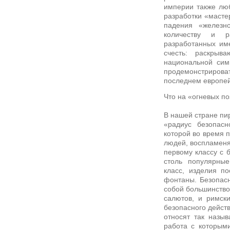
империи также лю
разработки «мастер
падения «железн
количеству и ра
разработанных име
счесть: раскрыв
национальной сим
продемонстриро
последнем европе
Что на «огневых п
В нашей стране пир
«радиус безопас
которой во время 
людей, воспламеняю
первому классу с 
столь популярные
класс, изделия п
фонтаны. Безопасн
собой большинство
салютов, и римск
безопасного действ
относят так назы
работа с которым