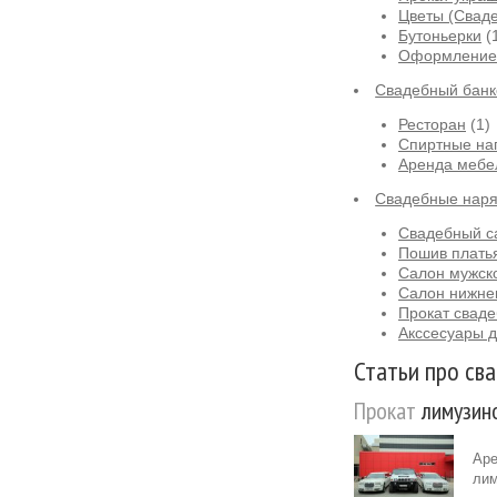
Цветы (Сваде
Бутоньерки
(
Оформление 
Свадебный банк
Ресторан
(1)
Спиртные на
Аренда мебе
Свадебные нар
Свадебный са
Пошив платья
Салон мужск
Салон нижне
Прокат сваде
Акссесуары д
Статьи про сва
Прокат
лимузино
Аре
лим