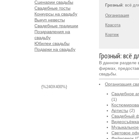
Сценарии свадьбы
Грозный
: всё дл
Свадебные тосты
Конкурсы на свадьбу
Организация
Выкуп невесты
Красота
Свадебные традиции
Поздравления на
Кортеж
свадьбу
Юбилеи свадьбы
Подарки на свадьбу
Грозный: всё д
В данном разделе
фирмах, предостав
свадьбы.
Организация св
{%240X400%}
Свадебное аг
(1)
Костюмирова
Артисты
(2)
Свадебный 
Видеосъёмка
Музыкальное
Световое оф
Фейерверк (