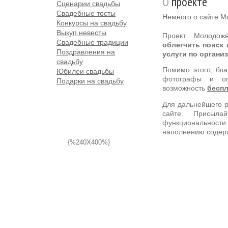
О
проекте
Сценарии свадьбы
Свадебные тосты
Немного о сайте 
Конкурсы на свадьбу
Выкуп невесты
Проект Молодож
Свадебные традиции
облегчить поиск
Поздравления на
услуги по органи
свадьбу
Помимо этого, бл
Юбилеи свадьбы
фотографы и оп
Подарки на свадьбу
возможность
беспл
Для дальнейшего р
сайте. Присыл
функциональнос
наполнению содер
{%240X400%}