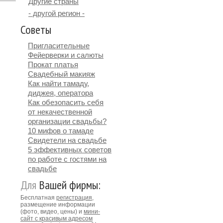
Другие страны
- другой регион -
Советы
Пригласительные
Фейерверки и салюты
Прокат платья
Свадебный макияж
Как найти тамаду,
диджея, оператора
Как обезопасить себя
от некачественной
организации свадьбы?
10 мифов о тамаде
Свидетели на свадьбе
5 эффективных советов
по работе с гостями на
свадьбе
Для
Вашей фирмы:
Бесплатная
регистрация
,
размещение информации
(фото, видео, цены) и
мини-
сайт с красивым адресом