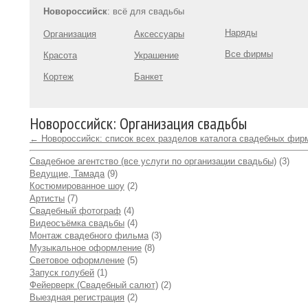
Новороссийск
: всё для свадьбы
Наряды
Организация
Аксессуары
Все фирмы
Красота
Украшение
Кортеж
Банкет
Новороссийск: Организация свадьбы
← Новороссийск: список всех разделов каталога свадебных фир
Свадебное агентство (все услуги по организации свадьбы)
(3)
Ведущие, Тамада
(9)
Костюмированное шоу
(2)
Артисты
(7)
Свадебный фотограф
(4)
Видеосъёмка свадьбы
(4)
Монтаж свадебного фильма
(3)
Музыкальное оформление
(8)
Световое оформление
(5)
Запуск голубей
(1)
Фейерверк (Свадебный салют)
(2)
Выездная регистрация
(2)