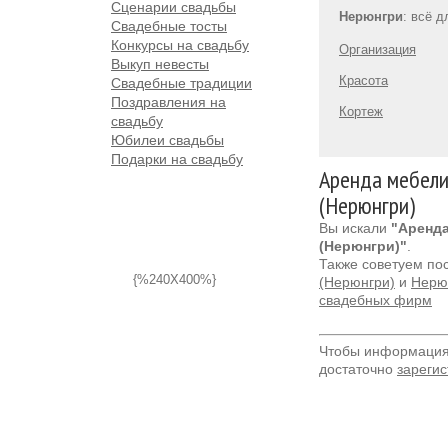
Сценарии свадьбы
Нерюнгри
: всё 
Свадебные тосты
Конкурсы на свадьбу
Организация
Выкуп невесты
Красота
Свадебные традиции
Поздравления на
Кортеж
свадьбу
Юбилеи свадьбы
Подарки на свадьбу
Аренда мебели
(Нерюнгри)
Вы искали
"Аренд
(Нерюнгри)"
.
Также советуем по
{%240X400%}
(Нерюнгри)
и
Нерюн
свадебных фирм
Чтобы информация 
достаточно
зарегис