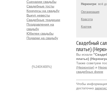
Сценарии свадьбы
Нерюнгри
: всё 
Свадебные тосты
Конкурсы на свадьбу
Организация
Выкуп невесты
Красота
Свадебные традиции
Поздравления на
Кортеж
свадьбу
Юбилеи свадьбы
Подарки на свадьбу
Свадебный сал
платье) (Нерюн
Вы искали
"Свадеб
платье) (Нерюнгр
Также советуем по
{%240X400%}
(Нерюнгри)
и
Нерюн
свадебных фирм
Чтобы информация 
достаточно
зарегис