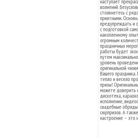
наступает прекрас
волнений. Безуслов
столкнетесь с ряд
приятными. Основна
предупреждать и о
с подготовкой само
накопленному опы
огромным количес
праздничных мероп
работы будет эко
путем максимально
уровень проведени
оригинальной «изюм
Вашего праздника.
тепло и весело пр
призы! Оригинальн
можете доверить н
дискотека, караок
исполнение, видео
свадебные обряды,
сюрпризов. А такж
настроение – это н