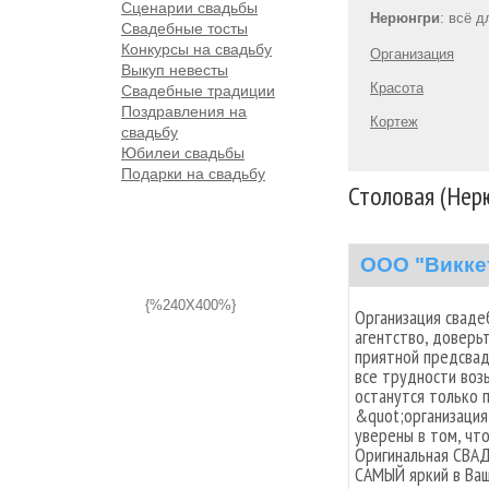
Сценарии свадьбы
Нерюнгри
: всё 
Свадебные тосты
Конкурсы на свадьбу
Организация
Выкуп невесты
Красота
Свадебные традиции
Поздравления на
Кортеж
свадьбу
Юбилеи свадьбы
Подарки на свадьбу
Столовая (Нер
ООО "Викке
{%240X400%}
Организация сваде
агентство, доверь
приятной предсвад
все трудности возь
останутся только 
&quot;организация
уверены в том, чт
Оригинальная СВАД
САМЫЙ яркий в Ваш