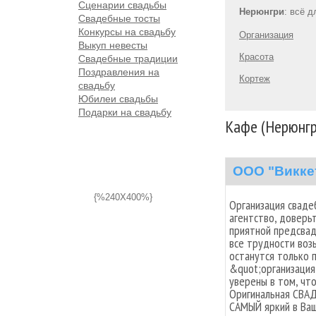
Сценарии свадьбы
Нерюнгри
: всё 
Свадебные тосты
Конкурсы на свадьбу
Организация
Выкуп невесты
Красота
Свадебные традиции
Поздравления на
Кортеж
свадьбу
Юбилеи свадьбы
Подарки на свадьбу
Кафе (Нерюнгр
ООО "Викке
{%240X400%}
Организация сваде
агентство, доверь
приятной предсвад
все трудности возь
останутся только 
&quot;организация
уверены в том, чт
Оригинальная СВАД
САМЫЙ яркий в Ваш