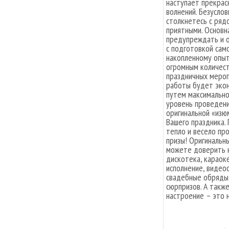
наступает прекрас
волнений. Безуслов
столкнетесь с ряд
приятными. Основна
предупреждать и о
с подготовкой само
накопленному опы
огромным количес
праздничных мероп
работы будет эко
путем максимально
уровень проведени
оригинальной «изюм
Вашего праздника.
тепло и весело пр
призы! Оригинальн
можете доверить н
дискотека, караок
исполнение, видео
свадебные обряды,
сюрпризов. А такж
настроение – это н