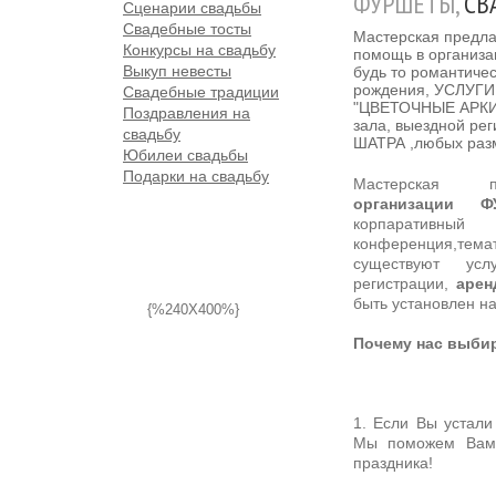
ФУРШЕТЫ,
СВА
Сценарии свадьбы
Свадебные тосты
Мастерская предла
Конкурсы на свадьбу
помощь в организ
Выкуп невесты
будь то романтичес
рождения, УСЛУГ
Свадебные традиции
"ЦВЕТОЧНЫЕ АРКИ
Поздравления на
зала, выездной рег
свадьбу
ШАТРА ,любых раз
Юбилеи свадьбы
Подарки на свадьбу
Мастерская 
организации
Ф
корпаративны
конференция,темат
существуют услу
регистрации,
арен
быть установлен н
{%240X400%}
Почему нас выби
1. Если Вы устали
Мы поможем Вам 
праздника!