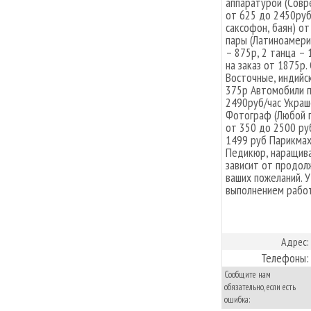
аппаратурой (Совре
от 625 до 2450руб/
саксофон, баян) о
пары (Латиноамерик
– 875р, 2 танца – 
на заказ от 1875р
Восточные, индийск
375р Автомобили п
2490руб/час Украш
Фотограф (Любой п
от 350 до 2500 ру
1499 руб Парикмах
Педикюр, наращива
зависит от продол
ваших пожеланий. 
выполнением работ
Адрес:
Телефоны:
Сообщите нам
обязательно, если есть
ошибка: