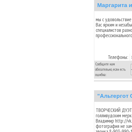
Маргарита и
мы с удовольстви
Вас ярким и незаб
специалистов разно
профессионального 
Телефоны:
Сообщите нам
обязательно, если есть
ошибка:
"Альтергот 
ТВОРЧЕСКИЙ ДУЭТ 
голливудским мерк
Владимир http://vk
фотография не зам
звонка 8-903-990-1510