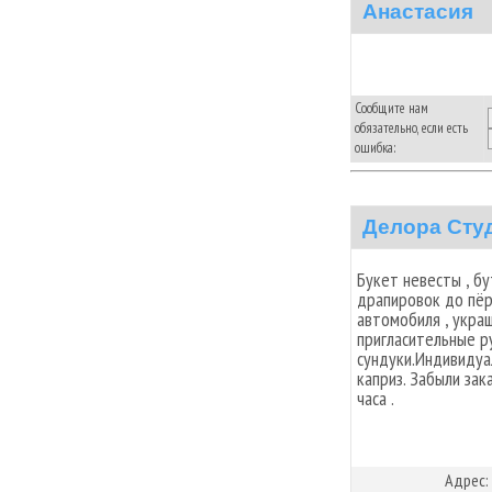
Анастасия
Сообщите нам
обязательно, если есть
ошибка:
Делора Сту
Букет невесты , б
драпировок до пёр
автомобиля , укра
пригласительные р
сундуки.Индивидуа
каприз. Забыли зак
часа .
Адрес: