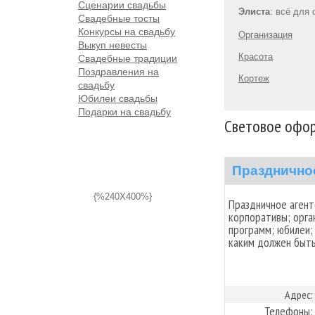
Сценарии свадьбы
Элиста
: всё для
Свадебные тосты
Конкурсы на свадьбу
Организация
Выкуп невесты
Красота
Свадебные традиции
Поздравления на
Кортеж
свадьбу
Юбилеи свадьбы
Подарки на свадьбу
Световое офор
Празднично
{%240X400%}
Праздничное аген
корпоративы; орга
программ; юбилеи;
каким должен быть
Адрес:
Телефоны: