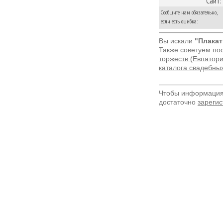
Сайт:
Сообщите нам обязательно,
если есть ошибка:
Вы искали
"Плакат
Также советуем по
торжеств (Евпатори
каталога свадебны
Чтобы информация 
достаточно
зарегис