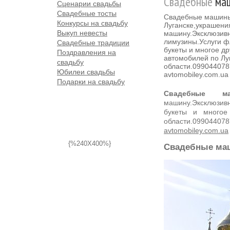
Свадебные
маш
Сценарии свадьбы
Свадебные тосты
Свадебные машины
Конкурсы на свадьбу
Луганске,украшени
Выкуп невесты
машину.Эксклюзив
лимузины.Услуги ф
Свадебные традиции
букеты и многое д
Поздравления на
автомобилей по Лу
свадьбу
области.099044078
Юбилеи свадьбы
avtomobiley.com.ua
Подарки на свадьбу
Свадебные м
машину.Эксклюзи
букеты и многое
области.09
avtomobiley.com.ua
{%240X400%}
Свадебные маш