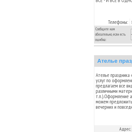
ВСЕ - И ВСЕ В ОД
Телефоны:
Сообщите нам
обязательно, если есть
ошибка:
Ателье праз
Ателье праздника 
услуг по оформлен
предлагаем все ви
различными матери
т.п.).Оформление 
можем предложить 
вечерних и повсед
Адрес: