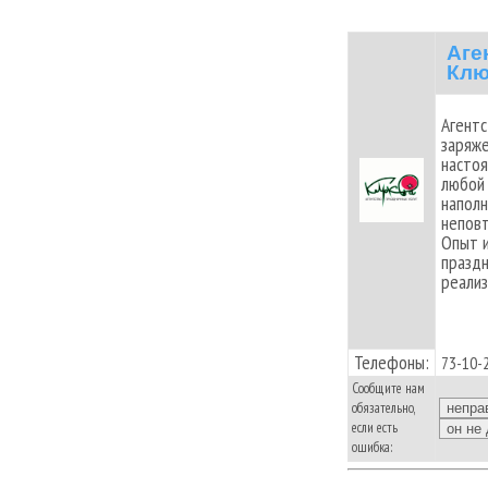
Аге
Клю
Агентс
заряже
насто
любой 
напол
неповт
Опыт и
праздн
реализ
Телефоны:
73-10-
Сообщите нам
обязательно,
если есть
ошибка: