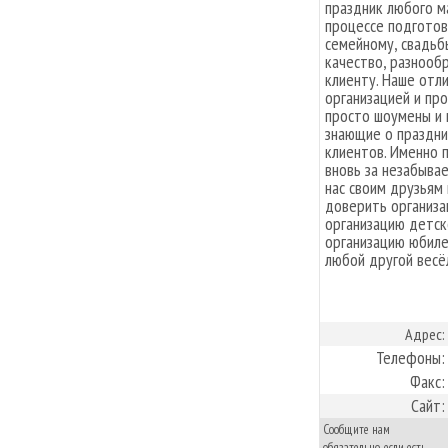
праздник любого м
процессе подготов
семейному, свадьбы
качество, разнооб
клиенту. Наше отл
организацией и пр
просто шоумены и 
знающие о праздни
клиентов. Именно 
вновь за незабыва
нас своим друзьям
доверить организа
организацию детск
организацию юбиле
любой другой весё
Адрес:
Телефоны:
Факс:
Сайт:
Сообщите нам
обязательно, если есть