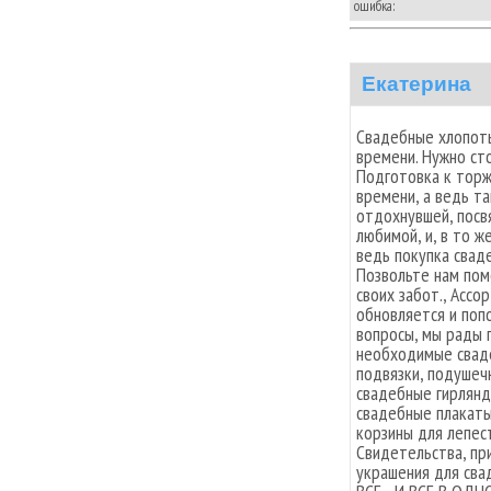
ошибка:
Екатерина
Свадебные хлопоты
времени. Нужно ст
Подготовка к торж
времени, а ведь та
отдохнувшей, посв
любимой, и, в то ж
ведь покупка свад
Позвольте нам пом
своих забот., Ассо
обновляется и поп
вопросы, мы рады п
необходимые сваде
подвязки, подушеч
свадебные гирлянды
свадебные плакаты
корзины для лепест
Свидетельства, пр
украшения для сва