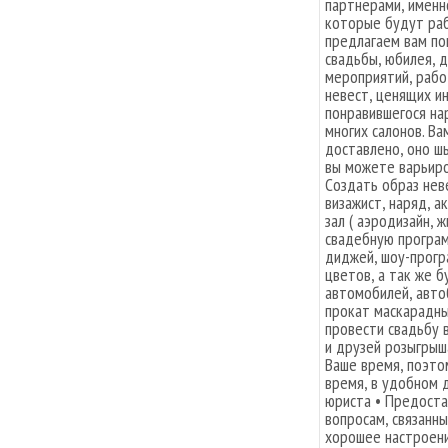
партнерами, именн
которые будут раб
предлагаем вам по
свадьбы, юбилея, 
мероприятий, рабо
невест, ценящих и
понравившегося на
многих салонов. Ва
доставлено, оно ш
вы можете варьиро
Создать образ неве
визажист, наряд, 
зал ( аэродизайн, 
свадебную програм
диджей, шоу-прогр
цветов, а так же 
автомобилей, авто
прокат маскарадны
провести свадьбу 
и друзей розыгрыш
Ваше время, поэто
время, в удобном 
юриста • Предост
вопросам, связанны
хорошее настроени