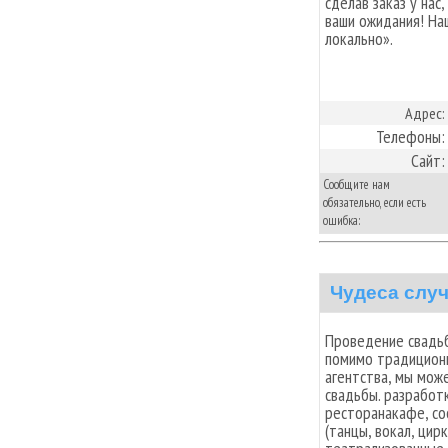
сделав заказ у на
ваши ожидания! На
локально».
Адрес:
Телефоны:
Сайт:
Сообщите нам
обязательно, если есть
ошибка:
Чудеса слу
Проведение свадьб
помимо традиционн
агентства, мы може
свадьбы. разработ
ресторанакафе, со
(танцы, вокал, цир