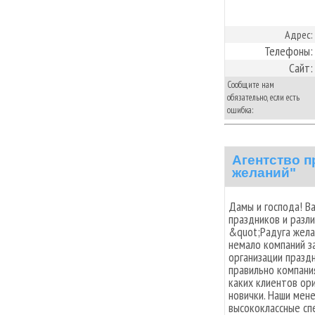
Адрес:
Телефоны:
Сайт:
Сообщите нам
обязательно, если есть
ошибка:
Агентство п
желаний"
Дамы и господа! В
праздников и разл
&quot;Радуга жела
немало компаний з
организации праздн
правильно компания
каких клиентов ор
новички. Наши мен
высококлассные сп