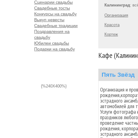
Сценарии свадьбы
Калининград
: в
Свадебные тосты
Конкурсы на свадьбу
Организация
Выкуп невесты
Красота
Свадебные традиции
Поздравления на
Кортеж
свадьбу
Юбилеи свадьбы
Подарки на свадьбу
Кафе (Калинин
Пять Звёзд
{%240X400%}
Организация и про
рождения,корпорат
эстрадного ансамб
автомобилей для то
Услуги фотографа 
праздников любого
проведение частны
рождения, корпора
эстрадного ансамб