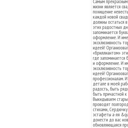
Самым прекрасным
жизни является сва
похищение невесты
каждой новой свад
должны остаться в
этих радостных дн
запоминается буква
оформление. И име
эксклюзивность то
идеей! Организоват
«бриллиантом» эти
где запоминается 
и оформление. И и
эксклюзивность то
идеей! Организова
профессионалам. И
детале в моей раб
радость, быть ряд
быть причастной к
Выкидываем стары
проводят полгород
стихами, Сердючку
эстафеты а-ля &qu
донести до вас но
обновляющаяся про