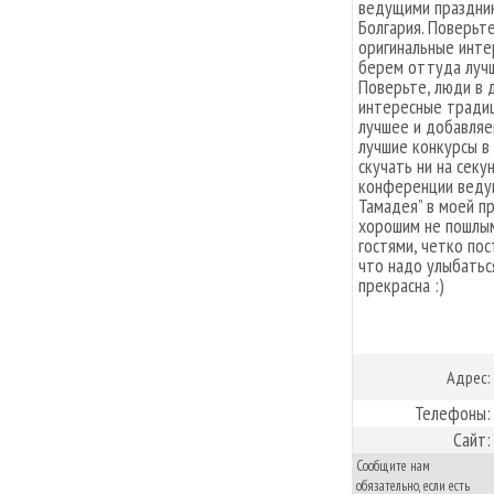
ведущими празднико
Болгария. Поверьте
оригинальные инте
берем оттуда лучш
Поверьте, люди в 
интересные традиц
лучшее и добавляе
лучшие конкурсы в
скучать ни на сек
конференции ведущ
Тамадея” в моей п
хорошим не пошлым
гостями, четко пос
что надо улыбаться
прекрасна :)
Адрес:
Телефоны:
Сайт:
Сообщите нам
обязательно, если есть