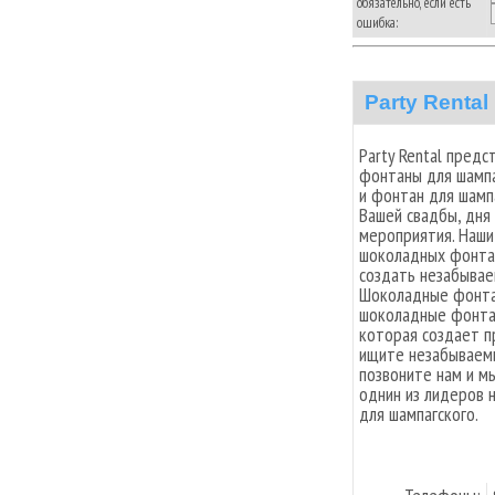
обязательно, если есть
ошибка:
Party Rental
Party Rental пред
фонтаны для шампа
и фонтан для шамп
Вашей свадбы, дня
мероприятия. Наш
шоколадных фонта
создать незабывае
Шоколадные фонтан
шоколадные фонта
которая создает п
ищите незабываемы
позвоните нам и мы
однин из лидеров 
для шампагского.