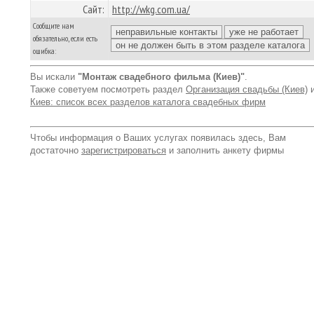
Сайт:
http://wkg.com.ua/
Сообщите нам
обязательно, если есть
ошибка:
Вы искали
"Монтаж свадебного фильма (Киев)"
.
Также советуем посмотреть раздел
Организация свадьбы (Киев)
Киев: список всех разделов каталога свадебных фирм
Чтобы информация о Ваших услугах появилась здесь, Вам
достаточно
зарегистрироваться
и заполнить анкету фирмы