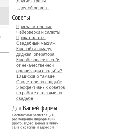
Другие страны
- другой регион -
Советы
Пригласительные
Фейерверки и салюты
и
Прокат платья
Свадебный макияж
Как найти тамаду,
диджея, оператора
Как обезопасить себя
от некачественной
организации свадьбы?
10 мифов о тамаде
Свидетели на свадьбе
5 эффективных советов
по работе с гостями на
свадьбе
Для
Вашей фирмы:
Бесплатная
регистрация
,
размещение информации
(фото, видео, цены) и
мини-
сайт с красивым адресом