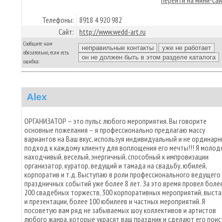
перейти на мини-са
Телефоны:
8918 4 920 982
Сайт:
http://www.wedd-art.ru
Сообщите нам
обязательно, если есть
ошибка:
Alex
ОРГАНИЗАТОР – это пульс любого мероприятия. Вы говорите
основные пожелания – я профессионально предлагаю массу
вариантов на Ваш вкус, используя индивидуальный и не ординар
подход к каждому клиенту для воплощения его мечты!!! Я молод
находчивый, веселый, энергичный, способный к импровизации
организатор, куратор, ведущий и тамада на свадьбу, юбилей,
корпоратив и т.д. Выступаю в роли профессионального ведущего
праздничных событий уже более 8 лет. За это время провел боле
200 свадебных торжеств, 300 корпоративных мероприятий, выст
и презентации, более 100 юбилеев и частных мероприятий. Я
посоветую вам ряд не забываемых шоу коллективов и артистов
любого жанра, которые украсят ваш праздник и сделают его поис