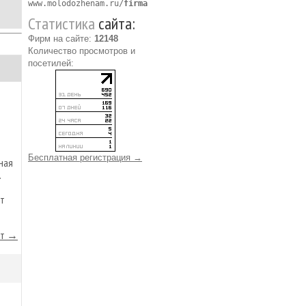
www.molodozhenam.ru/
firma
Статистика
сайта:
Фирм на сайте:
12148
Количество просмотров и
посетилей:
Бесплатная регистрация →
ная
.
от
йт →