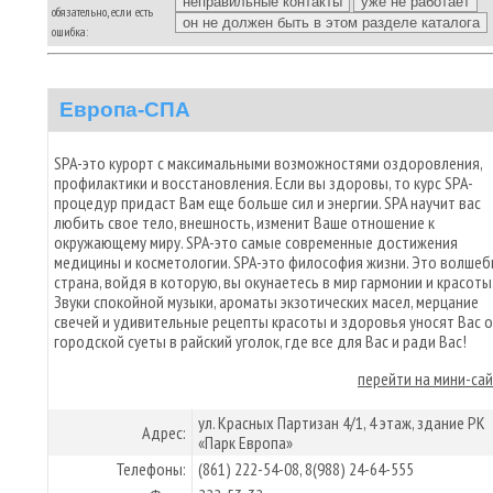
обязательно, если есть
ошибка:
Европа-СПА
SPA-это курорт с максимальными возможностями оздоровления,
профилактики и восстановления. Если вы здоровы, то курс SPA-
процедур придаст Вам еще больше сил и энергии. SPA научит вас
любить свое тело, внешность, изменит Ваше отношение к
окружающему миру. SPA-это самые современные достижения
медицины и косметологии. SPA-это философия жизни. Это волшеб
страна, войдя в которую, вы окунаетесь в мир гармонии и красоты
Звуки спокойной музыки, ароматы экзотических масел, мерцание
свечей и удивительные рецепты красоты и здоровья уносят Вас 
городской суеты в райский уголок, где все для Вас и ради Вас!
перейти на мини-са
ул. Красных Партизан 4/1, 4 этаж, здание РК
Адрес:
«Парк Европа»
Телефоны:
(861) 222-54-08, 8(988) 24-64-555