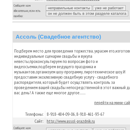
Сообщите нам
обязательно, если есть
ошибка:
Ассоль (Свадебное агентство)
Подберем место для проведения торжества, украсим его,изготов
индивидуальные сценарии свадьбы и вукупа
невесты,проконсультируем по вопросам фото и
видеосъемки,подберем ведущего праздника и
музыкантов,организуем шоу-программу, пиротехническое шоу.И
предоставим эксклюзивную свадебную услугу - свадебного
распорядителя, который будет осущствлять контроль за
проведением вашей свадьбы непосредственной в этот важный д
вас день! А также еще многое другое.......
перейти на мини-са
Телефоны:
8-918-484-09-06, 8-918-461-93-67
Сайт:
http://www.assol-prazdnik.ru
Сообщите нам