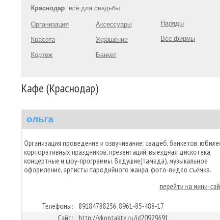
Краснодар
: всё для свадьбы
Наряды
Организация
Аксессуары
Все фирмы
Красота
Украшение
Кортеж
Банкет
Кафе (Краснодар)
ольга
Организация проведение и озвучивание: свадеб, банкетов, юбиле
корпоративных праздников, презентаций, выездная дискотека,
концертные и шоу-программы. Ведушие(тамада), музыкальное
оформление, артисты пародийного жанра, фото-видео съёмка.
перейти на мини-са
Телефоны:
89184788256, 8961-85-488-17
Сайт:
http://vkontakte.ru/id20929691