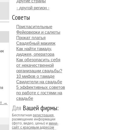
Другие страны
- другой регион -
Советы
Пригласительные
Фейерверки и салюты
Прокат платья
Свадебный макияж
Как найти тамаду,
им
диджея, оператора
Как обезопасить себя
от некачественной
организации свадьбы?
10 мифов о тамаде
Свидетели на свадьбе
ля
5 эффективных советов
по работе с гостями на
свадьбе
йт →
Для
Вашей фирмы:
Бесплатная
регистрация
,
размещение информации
(фото, видео, цены) и
мини-
сайт с красивым адресом