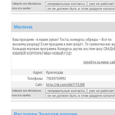
Сообщите нам обязательно,
если есть ошибка:
Милена
Ваш праздник - в наших руках! Тосты, конкурсы, обряды – Всё по
высшему разряду! Если праздник к вам грядёт, То гуляночка вас ж
Большая игровая программа. Конкурсы, шутки, костюм-шоу. СВАДЬ
ЮБИЛЕЙ! КОРПОРАТИВЫ! НОВЫЙ ГОД!
перейти на мини-са
Адрес:
Краснодар
Телефоны:
79189704992
Сайт:
http://vk.com/id65753288
Сообщите нам обязательно,
если есть ошибка:
Ресторан Золотая корона