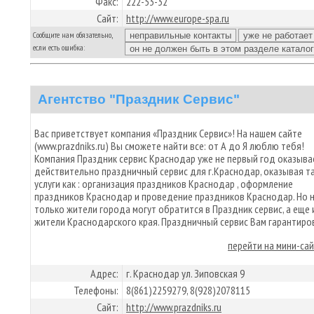
Факс:
222-53-32
Сайт:
http://www.europe-spa.ru
Сообщите нам обязательно,
если есть ошибка:
Агентство "Праздник Сервис"
Вас приветствует компания «Праздник Сервис»! На нашем сайте
(www.prazdniks.ru) Вы сможете найти все: от А до Я люблю тебя!
Компания Праздник сервис Краснодар уже не первый год оказыва
действительно праздничный сервис для г.Краснодар, оказывая т
услуги как : организация праздников Краснодар , оформление
праздников Краснодар и проведение праздников Краснодар. Но 
только жители города могут обратится в Праздник сервис, а еще 
жители Краснодарского края. Праздничный сервис Вам гарантиро
перейти на мини-са
Адрес:
г. Краснодар ул. Зиповская 9
Телефоны:
8(861)2259279, 8(928)2078115
Сайт:
http://www.prazdniks.ru