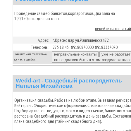
Проведение свадеб,банкетов,корпаротивов.Два зала на
190,150,посадочных мест.
перейти на мини-са
Адрес:
г.Краснодар ул.Рашпилевская72
Телефоны:
275 18 45 , 89180870000, 89183337070
Сообщите нам обязательно,
если есть ошибка:
Wedd-art - Свадебный распорядитель
Наталья Михайлова
Организация свадьбы. Работа на любом этапе. Выездная регистра
Кейтеринг. Флористическое оформление. Стилизованные свадьбы
Подбор артистов, ведущего, фото и видео съемки, банкетного зал
ресторана. Свадебный распорядитель в день свадьбы. Составле
плана свадебного дня (тайминг свадебного дня).