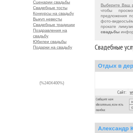
Сценарии свадьбы
Выберите Ваш 
Свадебные тосты
чтобы просм
Конкурсы на свадьбу
предложения 
Выкуп невесты
фото-видеосъём
Свадебные традиции
прокате лимуз
Поздравления на
свадьбы
инфор
свадьбу
Юбилеи свадьбы
Свадебные услу
Подарки на свадьбу
Отдых в де
{%240X400%}
Сайт:
w
Сообщите нам
обязательно, если есть
ошибка:
Александр 