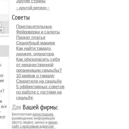
Другие страны
- другой регион -
Советы
Пригласительные
Фейерверки и салюты
Прокат платья
Свадебный макияж
Как найти тамаду,
диджея, оператора
Как обезопасить себя
ы
от некачественной
организации свадьбы?
ых
10 мифов о тамаде
ние
Свидетели на свадьбе
5 эффективных советов
ат?
по работе с гостями на
»
свадьбе
ем
Для
Вашей фирмы:
 все
–
Бесплатная
регистрация
,
все
размещение информации
(фото, видео, цены) и
мини-
сайт с красивым адресом