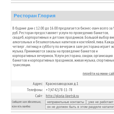
Ресторан Глория
В будние дни с 12.00 до 16.00 предлагается бизнес-ланч всего за 
руб. Ресторан предоставляет услуги по проведению банкетов,
свадеб, корпоративных и детских праздников. Большой выбор вин
алкогольных и безалкогольных напитков и коктейлей, пива. Кажд
четверг , пятницу и субботу по вечерам в зале ресторана играет 
музыка. Принимаются заказы на проведение банкетов и
корпоративных вечеринок. Услуги ресторана, скидки, организация
банкетов и корпоративных праздников, живая музыка, спортивны
трансляции.
перейти на мини-са
Адрес:
Краснозаводская д.1
Телефоны:
+7(4742)78-11-78
Сайт:
http://gloria-lipetsk.ru
Сообщите нам обязательно,
если есть ошибка: