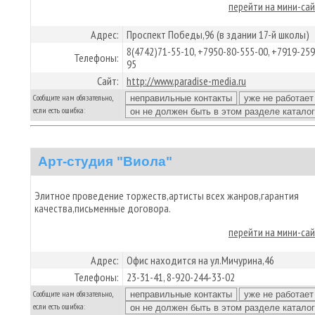
перейти на мини-са
Адрес:
Проспект Победы,96 (в здании 17-й школы)
8(4742)71-55-10, +7950-80-555-00, +7919-259
Телефоны:
95
Сайт:
http://www.paradise-media.ru
Сообщите нам обязательно,
если есть ошибка:
Арт-студия "Виола"
Элитное проведение торжеств,артисты всех жанров,гарантия
качества,письменные договора.
перейти на мини-са
Адрес:
Офис находится на ул.Мичурина,46
Телефоны:
23-31-41, 8-920-244-33-02
Сообщите нам обязательно,
если есть ошибка: