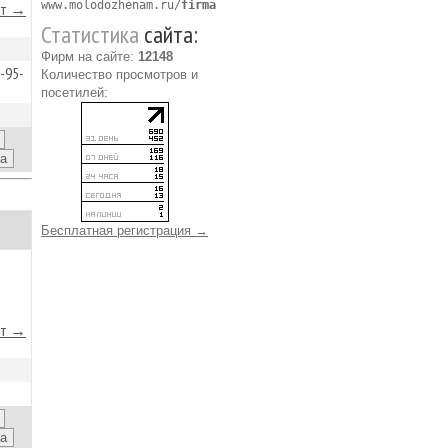
www.molodozhenam.ru/
firma
йт →
Статистика
сайта:
Фирм на сайте:
12148
-95-
Количество просмотров и
посетилей:
Бесплатная регистрация →
йт →