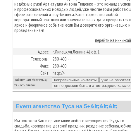
надёжные руки! Арт-студия Антона Тищенко – это команда успе
и профессиональных молодых людей, уже многие годы работающ
сфере развлечений и шоу-бизнеса. Ваше торжество, любой
корпоративный праздник или знаменательная дата превратится 
яркое и фееричное событие, если Вы доверите его организацию и
проведение нам!
перейти на мини-са
Адрес:
г.Липецк,ул.Ленина 41,оф. 1
Телефоны:
280-400, -, -
Факс:
280-400
Сайт:
http://-
Сообщите нам обязательно,
если есть ошибка:
Event агентство Туса на 5+&lt;&lt;&lt;
Мы поможем Вам в организации любого мероприятия! Будь то
свадьба, корпоратив, детский праздник, рождение ребенка, юбиле