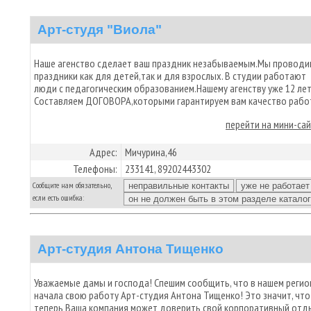
Арт-студя "Виола"
Наше агенство сделает ваш праздник незабываемым.Мы проводи
праздники как для детей,так и для взрослых. В студии работают
люди с педагогическим образованием.Нашему агенству уже 12 лет
Составляем ДОГОВОРА,которыми гарантируем вам качество работ
перейти на мини-са
Адрес:
Мичурина,46
Телефоны:
233141, 89202443302
Сообщите нам обязательно,
если есть ошибка:
Арт-студия Антона Тищенко
Уважаемые дамы и господа! Спешим сообщить, что в нашем регио
начала свою работу Арт-студия Антона Тищенко! Это значит, что
теперь Ваша компания может доверить свой корпоративный отд