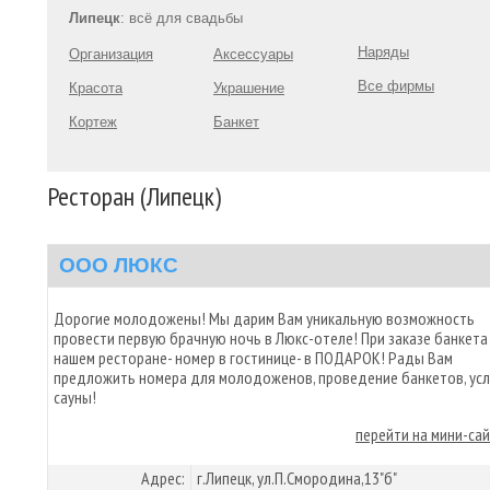
Липецк
: всё для свадьбы
Наряды
Организация
Аксессуары
Все фирмы
Красота
Украшение
Кортеж
Банкет
Ресторан (Липецк)
ООО ЛЮКС
Дорогие молодожены! Мы дарим Вам уникальную возможность
провести первую брачную ночь в Люкс-отеле! При заказе банкета
нашем ресторане- номер в гостинице- в ПОДАРОК! Рады Вам
предложить номера для молодоженов, проведение банкетов, усл
сауны!
перейти на мини-са
Адрес:
г.Липецк, ул.П.Смородина,13"б"