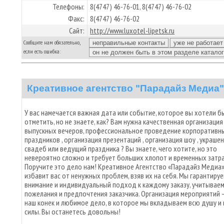
Телефоны:
8(4747) 46-76-01, 8(4747) 46-76-02
Факс:
8(4747) 46-76-02
Сайт:
http://www.luxotel-lipetsk.ru
Сообщите нам обязательно,
если есть ошибка:
Креативное агентство "Парадайз Медиа"
У вас намечается важная дата или событие, которое вы хотели б
отметить, но не знаете, как? Вам нужна качественная организация
выпускных вечеров, профессиональное проведение корпоративн
праздников , организация презентаций , организация шоу , украше
свадеб или ведущий праздника ? Вы знаете, чего хотите, но это
невероятно сложно и требует больших хлопот и временных затр
Поручите это дело нам! Креативное Агентство «Парадайз Медиа
избавит вас от ненужных проблем, взяв их на себя. Мы гарантиру
внимание и индивидуальный подход к каждому заказу, учитываем
пожелания и предпочтения заказчика. Организация мероприятий 
наш конек и любимое дело, в которое мы вкладываем всю душу и 
силы. Вы останетесь довольны!