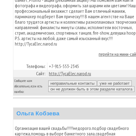
банкет, Promo - акция (рекламная акция)! Мы поможем Вам найти
фотографа и видеографа, оформить зал шарами или цветами! Наш
профессиональный визажист сделает Вам отличный макияж,
парикмахер подберет Вам прическу!!! В нашем агентстве на Ваше
благо трудятся артисты и коллективы разноплановых творчески
направлений: финалисты минуты славы, исполнители восточных,
стрип, академических, спортивных танцев, fire-show, девушка hoop!
P.S. артисты на любой, даже самый изысканный вкус!!!
http://TycaElec.narod.ru
перейти на мини-са
Телефоны:
+7-915-553-2345
Сайт:
http://TycaElec.narod.ru
Сообщите нам
обязательно, если есть
ошибка:
Ольга Кобзева
Организация вашей свадьбы!!!!!недорого.подбор свадебного
картежа,помощь в выборе банкетного зала,свадебная