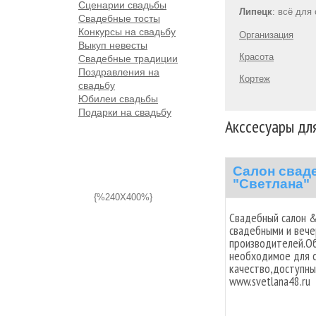
Сценарии свадьбы
Липецк
: всё для
Свадебные тосты
Конкурсы на свадьбу
Организация
Выкуп невесты
Красота
Свадебные традиции
Поздравления на
Кортеж
свадьбу
Юбилеи свадьбы
Подарки на свадьбу
Акссесуары дл
Салон свад
"Светлана"
{%240X400%}
Свадебный салон &
свадебными и веч
производителей.Об
необходимое для с
качество,доступны
www.svetlana48.ru