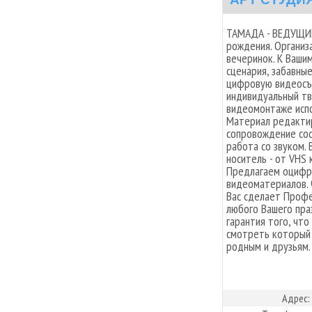
ТАМАДА - ВЕДУЩИЙ 
рождения. Организ
вечеринок. К Ваши
сценария, забавны
цифровую видеосъе
индивидуальный тв
видеомонтаже испо
Материал редактир
сопровождение со
работа со звуком.
носитель - от VHS
Предлагаем оцифр
видеоматериалов. 
Вас сделает Профе
любого Вашего пра
гарантия того, чт
смотреть который 
родным и друзьям.
Адрес: