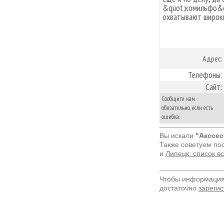
&quot;комильфо&qu
охватывают широк
Адрес:
Телефоны:
Сайт:
Сообщите нам
обязательно, если есть
ошибка:
Вы искали
"Акссес
Также советуем по
и
Липецк: список в
Чтобы информация 
достаточно
зарегис