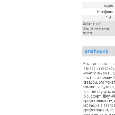
Адрес:
Телефоны:
Сайт:
Сообщите нам
обязательно, если есть
ошибка:
artshou48
Вам нужен тамада 
тамада на свадьбу
можете заказать д
опытного тамаду. 
свадьбы, его тема
нужного ведущего,
даст им скучать, д
&quot;Арт- Шоу-48
профессионализм, 
играющие в театре 
профессианала, не
еще и по делу, да 