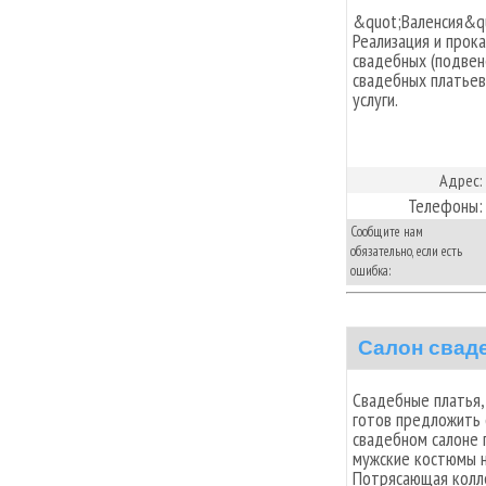
&quot;Валенсия&qu
Реализация и прок
свадебных (подвен
свадебных платьев
услуги.
Адрес:
Телефоны:
Сообщите нам
обязательно, если есть
ошибка:
Салон свад
Cвадебные платья,
готов предложить 
свадебном салоне 
мужские костюмы н
Потрясающая колле