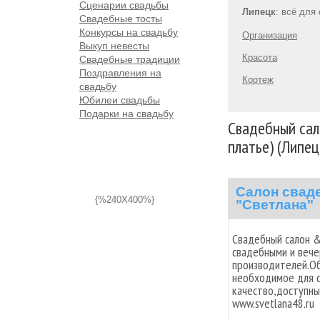
Сценарии свадьбы
Липецк
: всё для
Свадебные тосты
Конкурсы на свадьбу
Организация
Выкуп невесты
Красота
Свадебные традиции
Поздравления на
Кортеж
свадьбу
Юбилеи свадьбы
Подарки на свадьбу
Свадебный сал
платье) (Липец
Салон свад
{%240X400%}
"Светлана"
Свадебный салон &
свадебными и веч
производителей.Об
необходимое для с
качество,доступны
www.svetlana48.ru