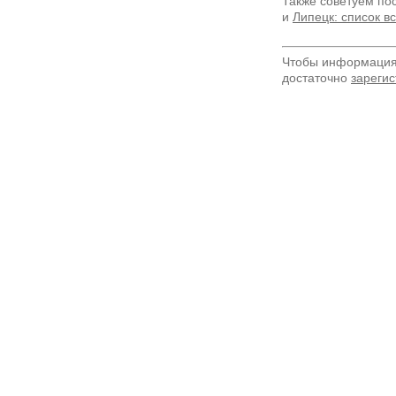
Также советуем по
и
Липецк: список в
Чтобы информация 
достаточно
зарегис