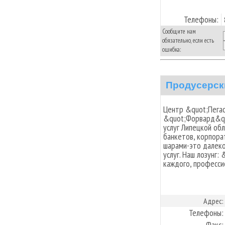
Телефоны:
Сообщите нам
обязательно, если есть
ошибка:
Продусерск
Центр &quot;Пегас
&quot;Форвард&qu
услуг Липецкой обл
банкетов, корпора
шарами-это далеко
услуг. Наш лозунг
каждого, професси
Адрес:
Телефоны:
Факс: