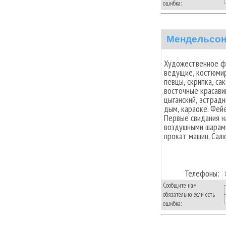
ошибка:
Мендельсон
Художественное ф
ведущие, костюмир
певцы, скрипка, са
восточные красави
цыганский, эстрадн
дым, караоке. Фейе
Первые свидания н
воздушными шарами
прокат машин. Салю
Телефоны:
Сообщите нам
обязательно, если есть
ошибка: