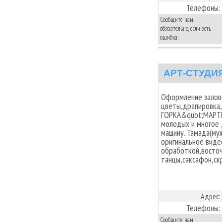
Телефоны:
Сообщите нам
обязательно, если есть
ошибка:
АРТ-СТУДИ
Оформление залов
цветы,драпировка
ГОРКА&quot;МАРТИ
молодых и многое 
машину. Тамада(му
оригинальное виде
обработкой,восточ
танцы,саксафон,ск
Адрес:
Телефоны:
Сообщите нам