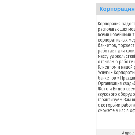
Корпорация
Корпорация радост
располагающих мо
всеми новейшими т
корпоративных мер
банкетов, торжест
работает для свои
массу удовольстви
отзывам о работе
Клиентом и нашей 
Услуги • Корпорат
банкетов • Праздн
Организация свадьб
Фото и Видео съем
звукового оборудо
гарантируем Вам в
с которыми работ
сможете у нас в о
Адрес: