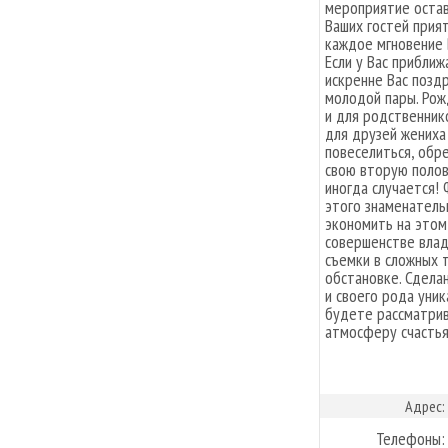
мероприятие остав
Ваших гостей прият
каждое мгновение 
Если у Вас приближ
искренне Вас позд
молодой пары. Рож
и для родственник
для друзей жениха
повеселиться, обр
свою вторую полов
иногда случается! 
этого знаменатель
экономить на этом
совершенстве влад
съемки в сложных 
обстановке. Сдела
и своего рода уник
будете рассматрив
атмосферу счастья 
Адрес:
Телефоны: