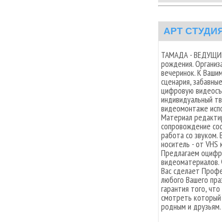
АРТ СТУДИЯ
ТАМАДА - ВЕДУЩИЙ 
рождения. Организ
вечеринок. К Ваши
сценария, забавны
цифровую видеосъе
индивидуальный тв
видеомонтаже испо
Материал редактир
сопровождение со
работа со звуком.
носитель - от VHS
Предлагаем оцифр
видеоматериалов. 
Вас сделает Профе
любого Вашего пра
гарантия того, чт
смотреть который 
родным и друзьям.