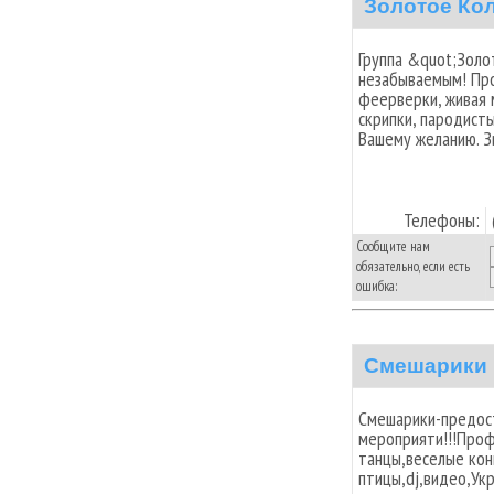
Золотое Ко
Группа &quot;Золо
незабываемым! Про
феерверки, живая м
скрипки, пародисты
Вашему желанию. Зв
Телефоны:
Сообщите нам
обязательно, если есть
ошибка:
Смешарики
Смешарики-предост
мероприяти!!!Проф
танцы,веселые кон
птицы,dj,видео,Ук