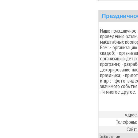
Празднично
Наше праздничное 
проведению разли
масштабных корпо
Вам: - организацию
свадеб; - организа
организацию детски
программ; - разра
декорирование пл
праздника; - приго
и др.; - фото,-вид
значимого события
- и многое другое.
Адрес:
Телефоны:
Сайт:
Сообщите нам