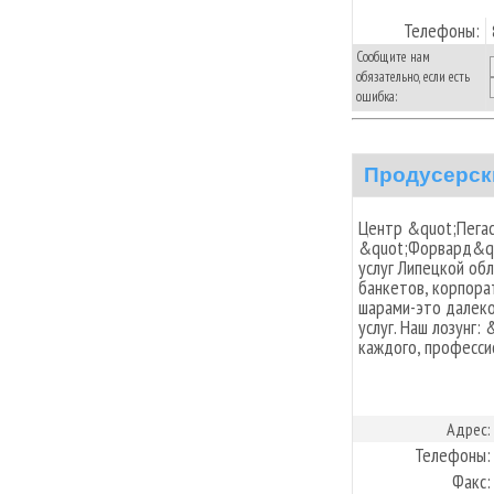
Телефоны:
Сообщите нам
обязательно, если есть
ошибка:
Продусерск
Центр &quot;Пегас
&quot;Форвард&qu
услуг Липецкой обл
банкетов, корпора
шарами-это далеко
услуг. Наш лозунг
каждого, професси
Адрес:
Телефоны:
Факс: