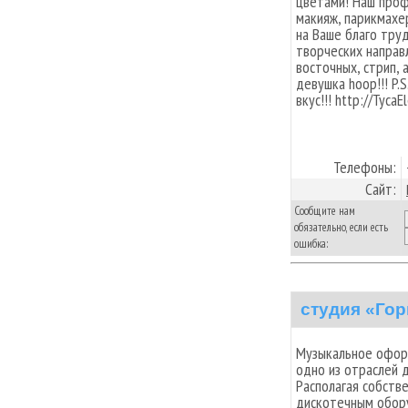
цветами! Наш проф
макияж, парикмахе
на Ваше благо тру
творческих направ
восточных, стрип, 
девушка hoop!!! P.
вкус!!! http://TycaE
Телефоны:
Сайт:
Сообщите нам
обязательно, если есть
ошибка:
студия «Го
Музыкальное офор
одно из отраслей 
Располагая собств
дискотечным обор