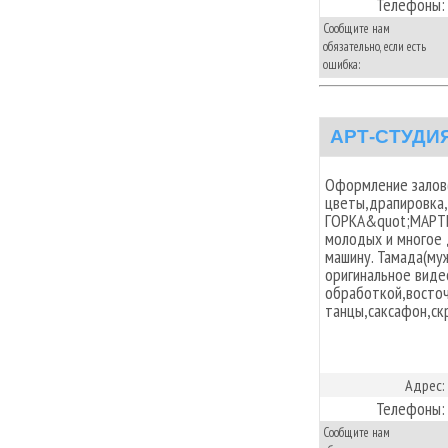
Телефоны:
Сообщите нам
обязательно, если есть
ошибка:
АРТ-СТУДИ
Оформление залов
цветы,драпировка
ГОРКА&quot;МАРТИ
молодых и многое 
машину. Тамада(му
оригинальное виде
обработкой,восточ
танцы,саксафон,ск
Адрес:
Телефоны:
Сообщите нам