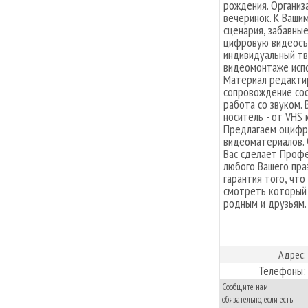
рождения. Организ
вечеринок. К Ваши
сценария, забавны
цифровую видеосъе
индивидуальный тв
видеомонтаже испо
Материал редактир
сопровождение со
работа со звуком.
носитель - от VHS
Предлагаем оцифр
видеоматериалов. 
Вас сделает Профе
любого Вашего пра
гарантия того, чт
смотреть который 
родным и друзьям.
Адрес:
Телефоны:
Сообщите нам
обязательно, если есть