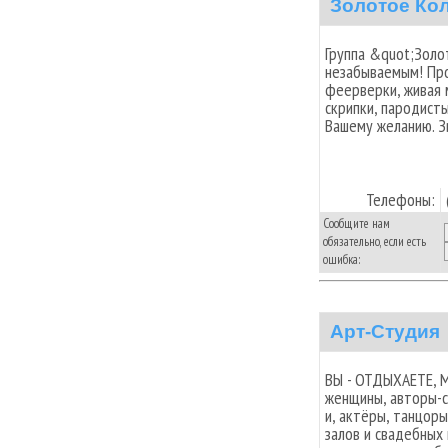
Золотое Ко
Группа &quot;Золо
незабываемым! Про
феерверки, живая м
скрипки, пародисты
Вашему желанию. Зв
Телефоны:
Сообщите нам
обязательно, если есть
ошибка:
Арт-Студия
ВЫ - ОТДЫХАЕТЕ, М
женщины, авторы-с
и, актёры, танцор
залов и свадебных