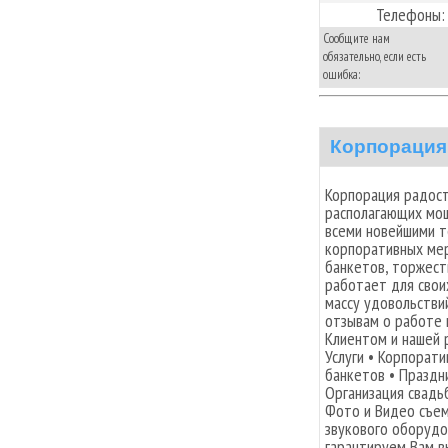
Телефоны:
Сообщите нам
обязательно, если есть
ошибка:
Корпорация
Корпорация радост
располагающих мо
всеми новейшими т
корпоративных мер
банкетов, торжест
работает для свои
массу удовольстви
отзывам о работе
Клиентом и нашей 
Услуги • Корпорат
банкетов • Праздн
Организация свадьб
Фото и Видео съем
звукового оборудо
гарантируем Вам в