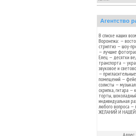
Агентство р
В списке наших во
Воронежа: — восто
стриптиз — шоу-пр
— лучшие фотограф
Елец — десятки ве
транспорта — укра
звуковое и светов
— пригласительные
помещений — фейе
солисты — музыкал
скрипка, гитара —
торты, шоколадный
индивидуальная ра
любого вопроса —
ЖЕЛАНИЙ И НАШЕЙ
Адрес: