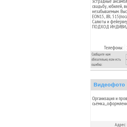
эстрадные ансамбл
свадьбу, юбилей, 
незабываемым. Выс
EON15, JBL 515(по
Салюты и фейервер
ПОДХОД ИНДИВИДУ
Телефоны:
Сообщите нам
обязательно, если есть
ошибка:
Видеофото
Организация и про
сьёмка,,оформлени
Адрес: