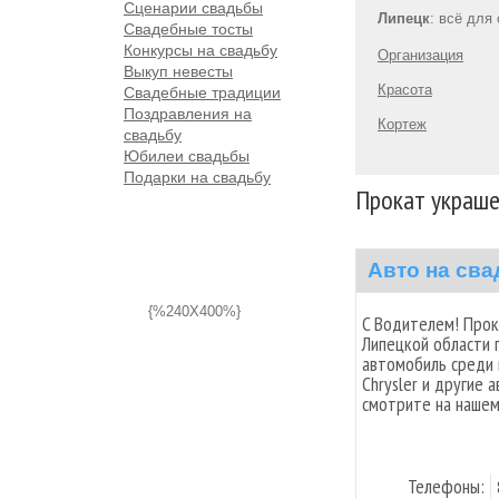
Сценарии свадьбы
Липецк
: всё для
Свадебные тосты
Конкурсы на свадьбу
Организация
Выкуп невесты
Красота
Свадебные традиции
Поздравления на
Кортеж
свадьбу
Юбилеи свадьбы
Подарки на свадьбу
Прокат украше
Авто на св
{%240X400%}
C Водителем! Прок
Липецкой области 
автомобиль среди к
Chrysler и другие 
смотрите на нашем
Телефоны: