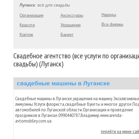
Луганск
: всё для свадьбы
Наряды
Организация
Аксессуары
Все фирмы
Красота
Украшение
Кортеж
Банкет
Свадебное агентство (все услуги по организац
свадьбы) (Луганск)
свадебные машины в Луганске
Свадебные машины в Луганске,украшения на машину.Эксклюзивны
лимузины.Услуги флориста,свадебные букеты и многое другое.По
автомобилей по Луганской области.Организация и проведение
праздников в Луганске.0990440787,Владимир.www.arenda-
avtomobiley.com.ua
перейти на мини-са