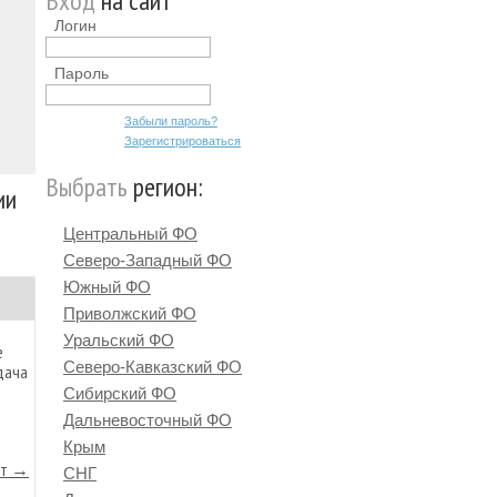
Вход
на сайт
Логин
Пароль
Забыли пароль?
Зарегистрироваться
Выбрать
регион:
ии
Центральный ФО
Северо-Западный ФО
Южный ФО
Приволжский ФО
Уральский ФО
е
Северо-Кавказский ФО
дача
Сибирский ФО
Дальневосточный ФО
Крым
йт →
СНГ