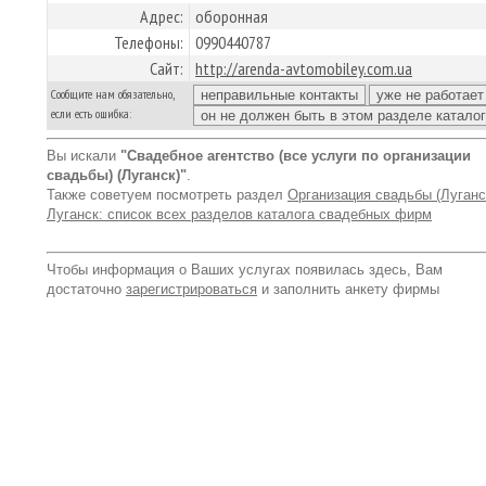
Адрес:
оборонная
Телефоны:
0990440787
Сайт:
http://arenda-avtomobiley.com.ua
Сообщите нам обязательно,
если есть ошибка:
Вы искали
"Свадебное агентство (все услуги по организации
свадьбы) (Луганск)"
.
Также советуем посмотреть раздел
Организация свадьбы (Луганс
Луганск: список всех разделов каталога свадебных фирм
Чтобы информация о Ваших услугах появилась здесь, Вам
достаточно
зарегистрироваться
и заполнить анкету фирмы