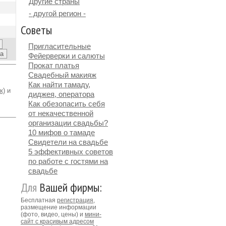
Другие страны
- другой регион -
Советы
Пригласительные
Фейерверки и салюты
Прокат платья
Свадебный макияж
Как найти тамаду,
к)
и
диджея, оператора
Как обезопасить себя
от некачественной
организации свадьбы?
10 мифов о тамаде
Свидетели на свадьбе
5 эффективных советов
по работе с гостями на
свадьбе
Для
Вашей фирмы:
Бесплатная
регистрация
,
размещение информации
(фото, видео, цены) и
мини-
сайт с красивым адресом