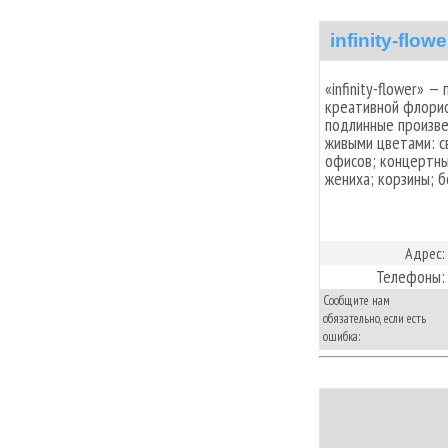
infinity-flowe
«infinity-flower» 
креативной флорист
подлинные произве
живыми цветами: с
офисов; концертны
жениха; корзины; б
Адрес:
Телефоны:
Сообщите нам
обязательно, если есть
ошибка: