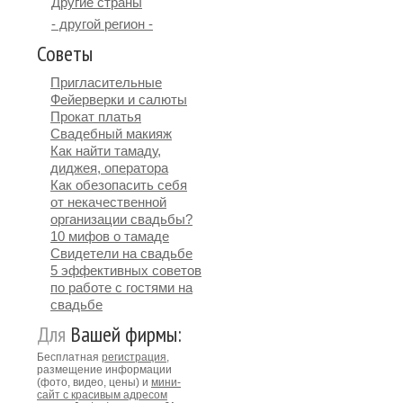
Другие страны
- другой регион -
Советы
Пригласительные
Фейерверки и салюты
Прокат платья
Свадебный макияж
Как найти тамаду,
диджея, оператора
Как обезопасить себя
от некачественной
организации свадьбы?
10 мифов о тамаде
Свидетели на свадьбе
5 эффективных советов
по работе с гостями на
свадьбе
Для
Вашей фирмы:
Бесплатная
регистрация
,
размещение информации
(фото, видео, цены) и
мини-
сайт с красивым адресом