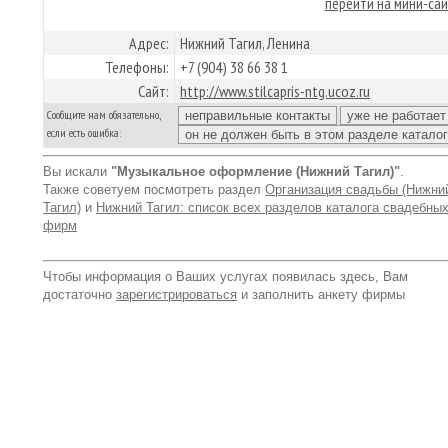
перейти на мини-са
Адрес:
Нижний Тагил, Ленина
Телефоны:
+7 (904) 38 66 38 1
Сайт:
http://www.stilcapris-ntg.ucoz.ru
Сообщите нам обязательно,
если есть ошибка:
Вы искали
"Музыкальное оформление (Нижний Тагил)"
.
Также советуем посмотреть раздел
Организация свадьбы (Нижни
Тагил)
и
Нижний Тагил: список всех разделов каталога свадебны
фирм
Чтобы информация о Ваших услугах появилась здесь, Вам
достаточно
зарегистрироваться
и заполнить анкету фирмы