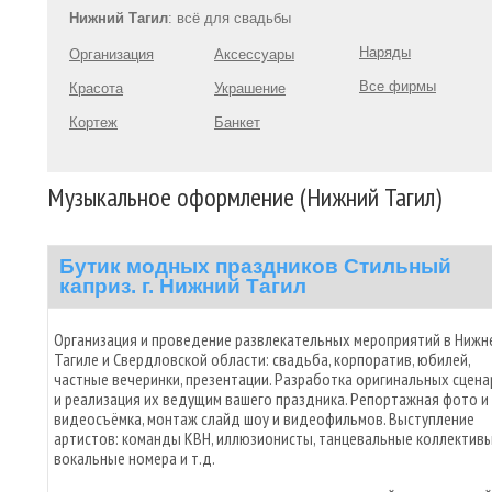
Нижний Тагил
: всё для свадьбы
Наряды
Организация
Аксессуары
Все фирмы
Красота
Украшение
Кортеж
Банкет
Музыкальное оформление (Нижний Тагил)
Бутик модных праздников Стильный
каприз. г. Нижний Тагил
Организация и проведение развлекательных мероприятий в Нижн
Тагиле и Свердловской области: свадьба, корпоратив, юбилей,
частные вечеринки, презентации. Разработка оригинальных сцена
и реализация их ведущим вашего праздника. Репортажная фото и
видеосъёмка, монтаж слайд шоу и видеофильмов. Выступление
артистов: команды КВН, иллюзионисты, танцевальные коллективы
вокальные номера и т.д.