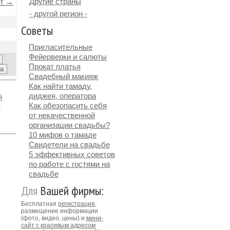
йт →
Другие страны
- другой регион -
Советы
Пригласительные
Фейерверки и салюты
Прокат платья
Свадебный макияж
Как найти тамаду,
диджея, оператора
й
Как обезопасить себя
х
от некачественной
организации свадьбы?
10 мифов о тамаде
Свидетели на свадьбе
5 эффективных советов
по работе с гостями на
свадьбе
Для
Вашей фирмы:
Бесплатная
регистрация
,
размещение информации
(фото, видео, цены) и
мини-
сайт с красивым адресом