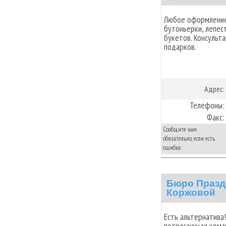
Любое оформление
бутоньерки, лепест
букетов. Консульт
подарков.
Адрес:
Телефоны:
Факс:
Сообщите нам
обязательно, если есть
ошибка:
Бюро Празд
Коржовой
Есть альтернатива
потрясающая кома