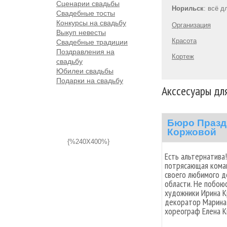
Сценарии свадьбы
Норильск
: всё 
Свадебные тосты
Конкурсы на свадьбу
Организация
Выкуп невесты
Красота
Свадебные традиции
Поздравления на
Кортеж
свадьбу
Юбилеи свадьбы
Подарки на свадьбу
Акссесуары дл
Бюро Празд
Коржовой
{%240X400%}
Есть альтернатива
потрясающая кома
своего любимого де
области. Не побою
художники Ирина К
декоратор Марина 
хореограф Елена К