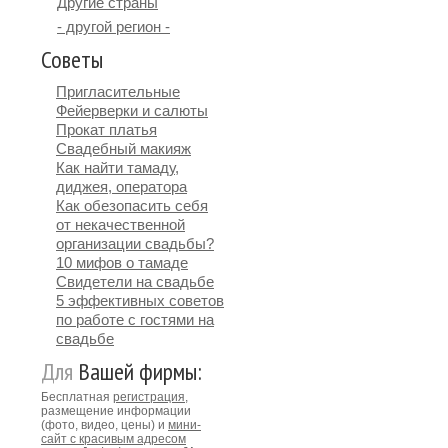
Другие страны
- другой регион -
Советы
Пригласительные
Фейерверки и салюты
Прокат платья
Свадебный макияж
Как найти тамаду,
диджея, оператора
Как обезопасить себя
от некачественной
организации свадьбы?
10 мифов о тамаде
Свидетели на свадьбе
5 эффективных советов
по работе с гостями на
свадьбе
Для
Вашей фирмы:
Бесплатная
регистрация
,
размещение информации
(фото, видео, цены) и
мини-
сайт с красивым адресом