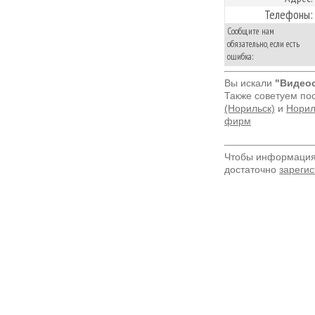
Телефоны:
Сообщите нам
обязательно, если есть
ошибка:
Вы искали
"Видео
Также советуем по
(Норильск)
и
Норил
фирм
Чтобы информация 
достаточно
зарегис