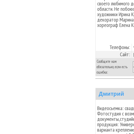
своего любимого де
области. Не побою
художники Ирина К
декоратор Марина 
хореограф Елена К
Телефоны:
Сайт:
Сообщите нам
обязательно, если есть
ошибка:
Дмитрий
Видеосьемка: свад
Фотостудия с возм
документы,студий
продукция: Униве
варианта креплени