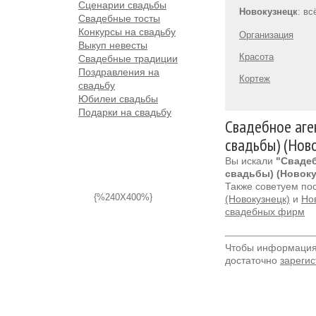
Сценарии свадьбы
Новокузнецк
: в
Свадебные тосты
Конкурсы на свадьбу
Организация
Выкуп невесты
Красота
Свадебные традиции
Поздравления на
Кортеж
свадьбу
Юбилеи свадьбы
Подарки на свадьбу
Свадебное аген
свадьбы) (Нов
Вы искали
"Свадеб
свадьбы) (Новоку
Также советуем по
{%240X400%}
(Новокузнецк)
и
Нов
свадебных фирм
Чтобы информация 
достаточно
зарегис