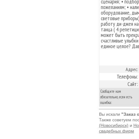
сценария; • подбо
пожеланиям; • нал
оборудование, дым
световые приборы);
работу ди-джея на 
танца ( 4 репетици
может быть прекра
счастливые улыбки
единое целое? Дав
Адрес:
Телефоны:
Сайт:
Сообщите нам
обязательно, если есть
ошибка:
Вы искали
"Заказ 
Также советуем по
(Новосибирск)
и
Но
свадебных фирм