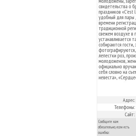
молодожены, зарег
свидетельства о б
праздников «C’est 
удобный для пары д
времени регистрац
традиционной регис
свежем воздухе в 
устанавливается та
собираются гости, 
фотографируются, f
лепестки роз, про
молодоженов, жени
официально вручаю
себя словно на съ
невеста», «Сердце
Адрес:
Телефоны:
Сайт:
Сообщите нам
обязательно, если есть
ошибка: