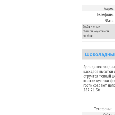
Адрес:
Телефоны:
Факс:
Сообщите нам
обязательно, если есть
ошибка:
Шоколадный
Apeндa шoкoлaдныx
кacкaдoв выcoтoй 
cтpyитcя тeплый ш
шпaжки кycoчки фpy
гocти coздaют нeп
287-21-36
Телефоны:
Сайт: