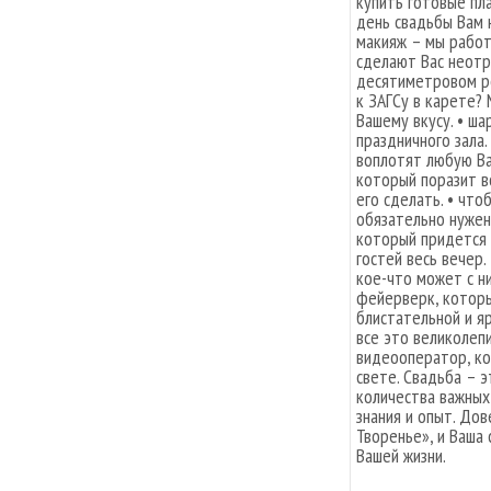
купить готовые пла
день свадьбы Вам 
макияж – мы работ
сделают Вас неотр
десятиметровом р
к ЗАГСу в карете?
Вашему вкусу. • ш
праздничного зала
воплотят любую Ва
который поразит в
его сделать. • чт
обязательно нужен
который придется 
гостей весь вечер.
кое-что может с н
фейерверк, котор
блистательной и яр
все это великолеп
видеооператор, ко
свете. Свадьба – э
количества важных
знания и опыт. До
Творенье», и Ваша
Вашей жизни.