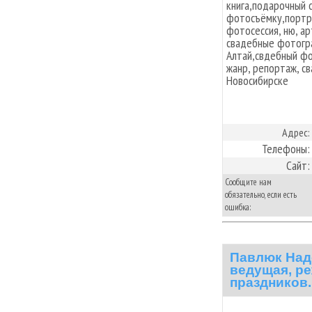
книга,подарочный 
фотосъёмку,портре
фотосессия, ню, а
свадебные фотогра
Алтай,свдебный фо
жанр, репортаж, с
Новосибирске
Адрес:
Телефоны:
Сайт:
Сообщите нам
обязательно, если есть
ошибка:
Павлюк Над
ведущая, ре
праздников.