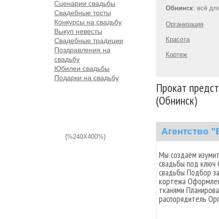
Сценарии свадьбы
Обнинск
: всё дл
Свадебные тосты
Конкурсы на свадьбу
Организация
Выкуп невесты
Красота
Свадебные традиции
Поздравления на
Кортеж
свадьбу
Юбилеи свадьбы
Подарки на свадьбу
Прокат предст
(Обнинск)
Агентство "
{%240X400%}
Мы создаём изумит
свадьбы под ключ 
свадьбы Подбор за
кортежа Оформлен
тканями Планирова
распорядитель Орг