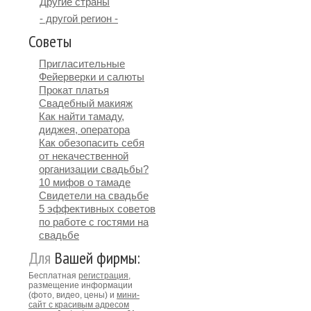
Другие страны
- другой регион -
Советы
Пригласительные
Фейерверки и салюты
Прокат платья
Свадебный макияж
Как найти тамаду,
диджея, оператора
Как обезопасить себя
от некачественной
организации свадьбы?
10 мифов о тамаде
Свидетели на свадьбе
5 эффективных советов
по работе с гостями на
свадьбе
Для
Вашей фирмы:
Бесплатная
регистрация
,
размещение информации
(фото, видео, цены) и
мини-
сайт с красивым адресом