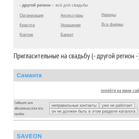
- другой регион -
: всё для свадьбы
Наряды
Организация
Аксессуары
Все фирмы
Красота
Украшение
Кортеж
Банкет
Пригласительные на свадьбу (- другой регион -
Саманта
перейти на мини-са
Сообщите нам
обязательно, если есть
ошибка:
SAVEON