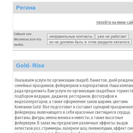
Регина
перейти на мини-са
Сообщите нам
обязательно, если есть
ошибка:
Gold- Rise
Оказываем услуги по организации свадеб, банкетов, дней рожден
семейных праздников, фейерверков и корпоративов. Наша компан
рада предложить Вам услуги по организации свадебных торжеств
подбором ведущих, диджеев, ресторанов, фотографов и
видеооператоров, а также оформление залов шарами, цветами.
Компания Gold- Rise подготовит и составит сценарий празднично
фейерверка, включающего в себя красочные светящиеся сердца,
фантаны, фигуры, имена жениха и нивесты, а также высотные
фейерверки. В залах мы предлагаем различные эффекты: выдув
лепестков роз, стриммеры, лазерное шоу, пневмопушки, эффект сне