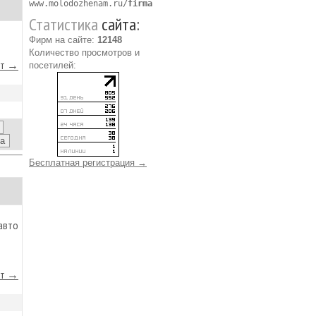
www.molodozhenam.ru/
firma
Статистика
сайта:
Фирм на сайте:
12148
Количество просмотров и
йт →
посетилей:
Бесплатная регистрация →
авто
йт →