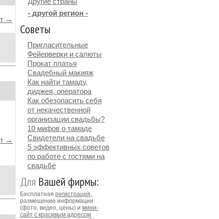
Другие страны
- другой регион -
йт →
Советы
Пригласительные
Фейерверки и салюты
Прокат платья
Свадебный макияж
Как найти тамаду,
диджея, оператора
Как обезопасить себя
от некачественной
организации свадьбы?
10 мифов о тамаде
Свидетели на свадьбе
йт →
5 эффективных советов
по работе с гостями на
свадьбе
Для
Вашей фирмы:
Бесплатная
регистрация
,
размещение информации
(фото, видео, цены) и
мини-
сайт с красивым адресом