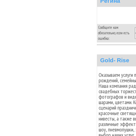
Регина
Сообщите нам
обязательно, если есть
ошибка:
Gold- Rise
Оказываем услуги п
рождений, семейны
Наша компания рад
свадебных торжест
фотографов и вид
шарами, цветами. К
сценарий празднич
красочные светящи
нивесты, а также 
различные эффекты
шоу, пневмопушки,
выбор наших услуг,