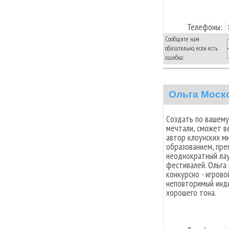
Телефоны:
Сообщите нам
обязательно, если есть
ошибка:
Ольга Моск
Создать по вашему
мечтали, сможет ве
автор клоунских м
образованием, пре
неоднократный лау
фестивалей. Ольга
конкурсно - игров
неповторимый инди
хорошего тона.