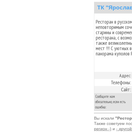
ТК "Яросла
Ресторан в русско
неповторимым соч
старины и совреме
ресторана, с возм
также великолепны
мест !!! С уютных
панорама куполов 
Адрес:
Телефоны:
Сайт:
Сообщите нам
обязательно, если есть
ошибка:
Вы искали
"Рестор
Также советуем по
регион -)
и
- другой