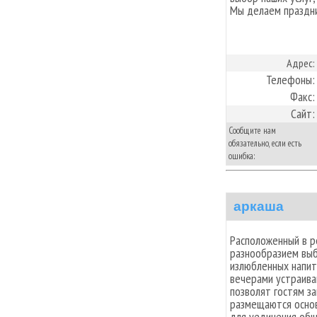
Мы делаем праздн
Адрес:
Телефоны:
Факс:
Сайт:
Сообщите нам
обязательно, если есть
ошибка:
aркаша
Расположенный в р
разнообразием выб
излюбленных напит
вечерами устраива
позволят гостям за
размещаются основ
для уединения общ