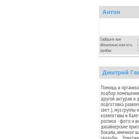
Антон
Сообщите нам
обязательно, если есть
ошибка:
Дмитрий Га
Помощь в организа
подбор помещения 
другой антураж и 
подготовка развлек
свет.), муз.группы
коллективы и бале
росписи - фото и 
дизайнерские приг
бокалы, именное ш
свадьбы… Тематиче