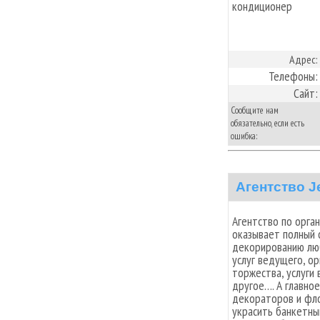
кондиционер
Адрес:
Телефоны:
Сайт:
Сообщите нам
обязательно, если есть
ошибка:
Агентство J
Агентство по орга
оказывает полный 
декорированию люб
услуг ведущего, о
торжества, услуги
другое…. А главно
декораторов и фло
украсить банкетны