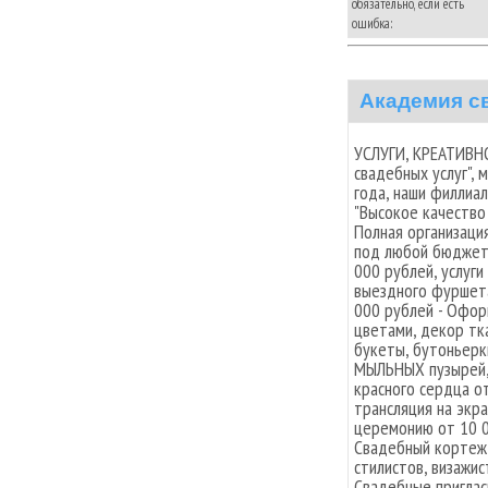
обязательно, если есть
ошибка:
Академия с
УСЛУГИ, КРЕАТИВН
свадебных услуг", 
года, наши филлиал
"Высокое качество 
Полная организаци
под любой бюджет!
000 рублей, услуги
выездного фуршета
000 рублей - Офо
цветами, декор тка
букеты, бутоньерк
МЫЛЬНЫХ пузырей,
красного сердца о
трансляция на экр
церемонию от 10 0
Свадебный кортеж, 
стилистов, визажис
Свадебные приглас