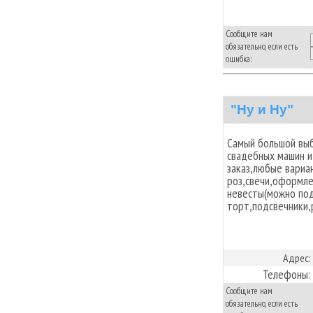
Сообщите нам
обязательно, если есть
ошибка:
"Ну и Ну"
Самый большой вы
свадебных машин и
заказ,любые вариа
роз,свечи,оформле
невесты(можно под
торт,подсвечники,р
Адрес:
Телефоны:
Сообщите нам
обязательно, если есть