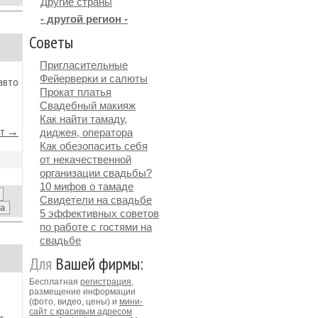
Другие страны
- другой регион -
Советы
Пригласительные
Фейерверки и салюты
авто
Прокат платья
Свадебный макияж
Как найти тамаду,
йт →
диджея, оператора
Как обезопасить себя
от некачественной
организации свадьбы?
10 мифов о тамаде
Свидетели на свадьбе
5 эффективных советов
по работе с гостями на
свадьбе
Для
Вашей фирмы:
Бесплатная
регистрация
,
размещение информации
(фото, видео, цены) и
мини-
сайт с красивым адресом