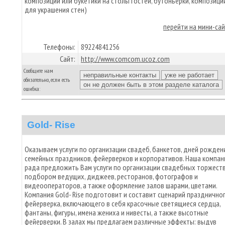
композиции или букетики на столы гостей, бутоньерки, композици
для украшения стен)
перейти на мини-са
Телефоны:
89224841256
Сайт:
http://www.comcom.ucoz.com
Сообщите нам
обязательно, если есть
ошибка:
Gold- Rise
Оказываем услуги по организации свадеб, банкетов, дней рожден
семейных праздников, фейерверков и корпоративов. Наша компан
рада предложить Вам услуги по организации свадебных торжеств
подбором ведущих, диджеев, ресторанов, фотографов и
видеооператоров, а также оформление залов шарами, цветами.
Компания Gold- Rise подготовит и составит сценарий празднично
фейерверка, включающего в себя красочные светящиеся сердца,
фантаны, фигуры, имена жениха и нивесты, а также высотные
фейерверки. В залах мы предлагаем различные эффекты: выдув