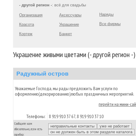
- другой регион -
: всё для свадьбы
Наряды
Организация
Аксессуары
Все фирмы
Красота
Украшение
Кортеж
Банкет
Украшение живыми цветами (- другой регион -)
Радужный остров
Уважаемые Господа, мы рады предложить Вам услуги по
оформлению(декорированию)любых праздничных мероприятий.
перейти на мини-са
Телефоны:
8 919 910 37 67, 8 919 910 37 10
Сообщите нам
обязательно, если есть
ошибка: