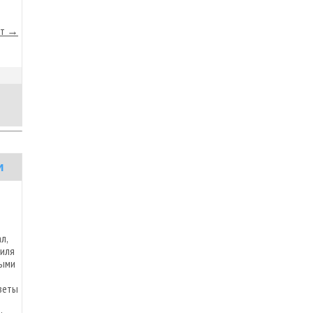
йт →
и
л,
биля
рыми
веты