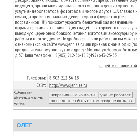
декорированию любых торжеств. А именно : предоставление услу
ведущего, организация музыкального сопровождения торжества,
услуги видеооператора, фотографа и многое другое…. А главное 
команда профессиональных декораторов и флористов (без
посредников!!!!!) поможет украсить банкетный зал воздушными
шарами, цветами и тканями… Для свадебных торжеств организуе
выездную церемонию бракосочетания, изготовим аксессуары руч
работы и многое другое. Подробно с нашими работами вы может
ознакомиться на сайте www.jennies.ru или приехав к нам в офис (п
предварительному звонку) по адресу : Москва, ул.Новослободская
д.57 Наши телефоны : 8(903) 212-56-18 8(495) 643-25-53
перейти на мини-са
Телефоны:
8-903-212-56-18
Сайт:
http://www.jennies.ru
Сообщите нам
обязательно, если есть
ошибка:
ОЛЕГ