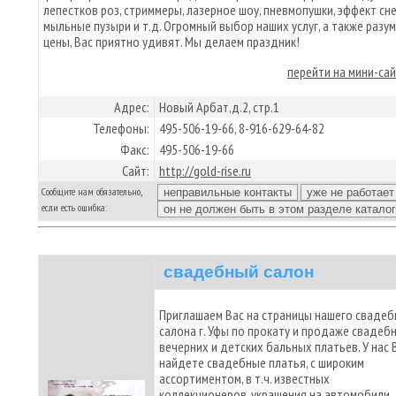
лепестков роз, стриммеры, лазерное шоу, пневмопушки, эффект сне
мыльные пузыри и т.д. Огромный выбор наших услуг, а также разу
цены, Вас приятно удивят. Мы делаем праздник!
перейти на мини-са
Адрес:
Новый Арбат,д.2, стр.1
Телефоны:
495-506-19-66, 8-916-629-64-82
Факс:
495-506-19-66
Сайт:
http://gold-rise.ru
Сообщите нам обязательно,
если есть ошибка:
свадебный салон
Приглашаем Вас на страницы нашего свадеб
салона г. Уфы по прокату и продаже свадебн
вечерних и детских бальных платьев. У нас 
найдете свадебные платья, с широким
ассортиментом, в т.ч. известных
коллекционеров, украшения на автомобили,