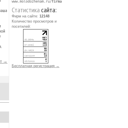
г
www.molodozhenam.ru/
firma
Статистика
сайта:
наша
Фирм на сайте:
12148
Количество просмотров и
м
посетилей:
ной
е
о
.
йт →
Бесплатная регистрация →