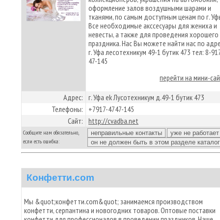
оформление залов воздушными шарами и
тканями, по самым доступным ценам по г. Уф
Все необходимые акссесуары для жениха и
невесты, а также для проведения хорошего
праздника. Нас Вы можете найти нас по адр
г. Уфа лесотехникум 49-1 бутик 473 тел: 8-91
47-145
перейти на мини-са
Адрес:
г. Уфа ek Лусотехникум д.49-1 бутик 473
Телефоны:
+7917-4747-145
Сайт:
http://cvadba.net
Сообщите нам обязательно,
если есть ошибка:
Конфетти.com
Мы &quot;конфетти.com&quot; занимаемся производством
конфетти, серпантина и новогодних товаров. Оптовые поставки
конфетти для профессионалов в проведении праздников. Наше