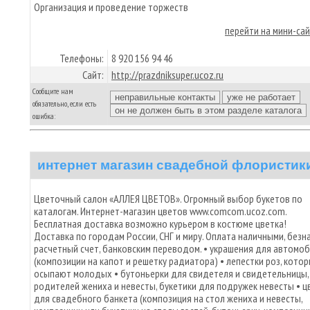
Организация и проведение торжеств
перейти на мини-са
Телефоны:
8 920 156 94 46
Сайт:
http://prazdniksuper.ucoz.ru
Сообщите нам
обязательно, если есть
ошибка:
интернет магазин свадебной флористик
Цветочный салон «АЛЛЕЯ ЦВЕТОВ». Огромный выбор букетов по
каталогам. Интернет-магазин цветов www.comcom.ucoz.com.
Бесплатная доставка возможно курьером в костюме цветка!
Доставка по городам России, СНГ и миру. Оплата наличными, безна
расчетный счет, банковским переводом. • украшения для автомо
(композиции на капот и решетку радиатора) • лепестки роз, кото
осыпают молодых • бутоньерки для свидетеля и свидетельницы,
родителей жениха и невесты, букетики для подружек невесты • ц
для свадебного банкета (композиция на стол жениха и невесты,