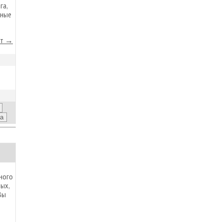
га,
мные
йт →
ного
ых,
Вы