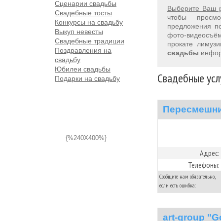
Сценарии свадьбы
Выберите Ваш 
Свадебные тосты
чтобы просм
Конкурсы на свадьбу
предложения 
Выкуп невесты
фото-видеосъём
Свадебные традиции
прокате лимуз
Поздравления на
свадьбы
инфор
свадьбу
Юбилеи свадьбы
Свадебные усл
Подарки на свадьбу
Пересмешн
{%240X400%}
Адрес:
Телефоны:
Сообщите нам обязательно,
если есть ошибка:
art-group "