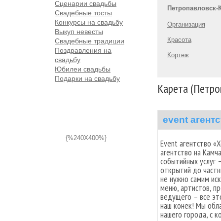
Сценарии свадьбы
Петропавловск-
Свадебные тосты
Конкурсы на свадьбу
Организация
Выкуп невесты
Красота
Свадебные традиции
Поздравления на
Кортеж
свадьбу
Юбилеи свадьбы
Подарки на свадьбу
Карета (Петро
event агент
{%240X400%}
Event агентство «
агентство на Камч
событийных услуг 
открытий до частн
не нужно самим ис
меню, артистов, п
ведущего – все эт
наш конек! Мы обл
нашего города, с к